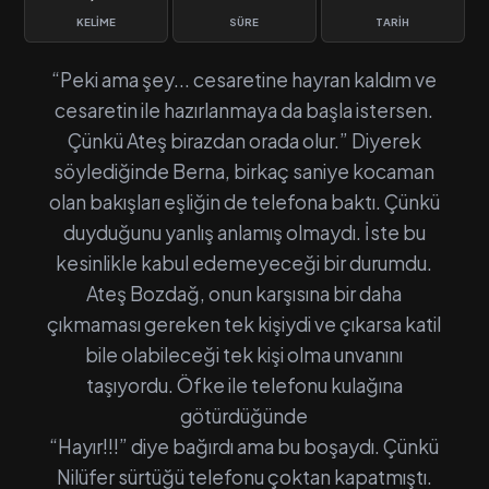
KELIME
SÜRE
TARIH
“Peki ama şey... cesaretine hayran kaldım ve
cesaretin ile hazırlanmaya da başla istersen.
Çünkü Ateş birazdan orada olur.” Diyerek
söylediğinde Berna, birkaç saniye kocaman
olan bakışları eşliğin de telefona baktı. Çünkü
duyduğunu yanlış anlamış olmaydı. İste bu
kesinlikle kabul edemeyeceği bir durumdu.
Ateş Bozdağ, onun karşısına bir daha
çıkmaması gereken tek kişiydi ve çıkarsa katil
bile olabileceği tek kişi olma unvanını
taşıyordu. Öfke ile telefonu kulağına
götürdüğünde
“Hayır!!!” diye bağırdı ama bu boşaydı. Çünkü
Nilüfer sürtüğü telefonu çoktan kapatmıştı.