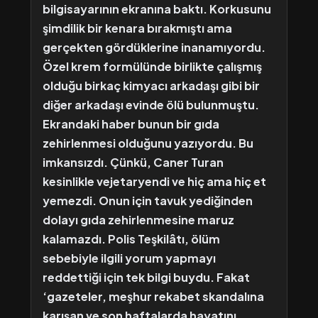
bilgisayarının ekranına baktı. Korkusunu
şimdilik bir kenara bırakmıştı ama
gerçekten gördüklerine inanamıyordu.
Özel krem formülünde birlikte çalışmış
olduğu birkaç kimyacı arkadaşı gibi bir
diğer arkadaşı evinde ölü bulunmuştu.
Ekrandaki haber bunun bir gıda
zehirlenmesi olduğunu yazıyordu. Bu
imkansızdı. Çünkü, Caner Turan
kesinlikle vejetaryendi ve hiç ama hiç et
yemezdi. Onun için tavuk yediğinden
dolayı gıda zehirlenmesine maruz
kalamazdı. Polis Teşkilâtı, ölüm
sebebiyle ilgili yorum yapmayı
reddettiği için tek bilgi buydu. Fakat
‘gazeteler, meşhur rekabet skandalına
karışan ve son haftalarda hayatını