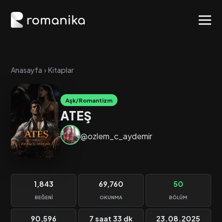
Anasayfa
›
Kitaplar
Aşk/Romantizm
ATEŞ
@ozlem_c_aydemir
1,843
69,760
50
BEĞENI
OKUNMA
BÖLÜM
90,596
7 saat 33 dk
23.08.2025