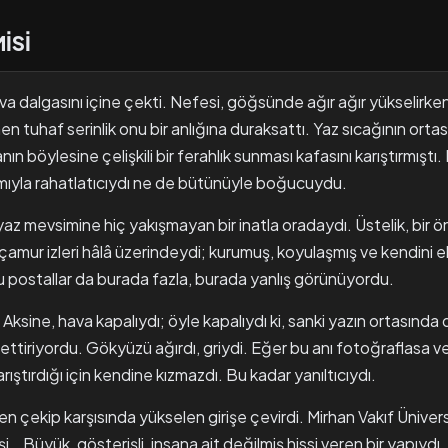
İSİ
a dalgasını içine çekti. Nefesi, göğsünde ağır ağır yükselirken
nen tuhaf serinlik onu bir anlığına duraksattı. Yaz sıcağının ortas
 böylesine çelişkili bir ferahlık sunması kafasını karıştırmıştı.
lamıyla rahatlatıcıydı ne de bütünüyle boğucuydu.
yaz mevsimine hiç yakışmayan bir inatla oradaydı. Üstelik, bir
amur izleri hâlâ üzerindeydi; kurumuş, koyulaşmış ve kendini el
bu postallar da burada fazla, burada yanlış görünüyordu.
ksine, hava kapalıydı; öyle kapalıydı ki, sanki yazın ortasında d
ttiriyordu. Gökyüzü ağırdı, griydi. Eğer bu anı fotoğraflasa ve 
ıştırdığı için kendine kızmazdı. Bu kadar yanıltıcıydı.
 çekip karşısında yükselen girişe çevirdi. Mirhan Vakıf Üniversit
i… Büyük, gösterişli, insana ait değilmiş hissi veren bir yapıydı. 