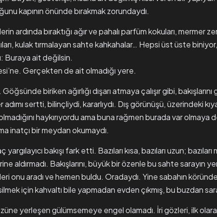
uğunu kapının önünde bırakmak zorundaydı.
rin ardında bıraktığı ağır ve pahalı parfüm kokuları, mermer z
ıları, kulak tırmalayan sahte kahkahalar… Hepsi üst üste biniyor, 
: Buraya ait değilsin.
esi’ne. Gerçekten de ait olmadığı yere.
i. Göğsünde biriken ağırlığı dışarı atmaya çalışır gibi, bakışların
 adımı sertti, bilinçliydi, kararlıydı. Dış görünüşü, üzerindeki kı
t olmadığını haykırıyordu ama buna rağmen burada var olmaya
 ama inatçı bir meydan okumaydı.
argılayıcı bakışı fark etti. Bazıları kısa, bazıları uzun; bazıları m
ine aldırmadı. Bakışlarını, büyük bir özenle bu sahte sarayın yer
leri onu aradı ve hemen buldu. Oradaydı. Yine sabahın köründe
n silmek için kahvaltı bile yapmadan evden çıkmış, bu buzdan sar
ne yerleşen gülümsemeye engel olamadı. İri gözleri, ilk olarak