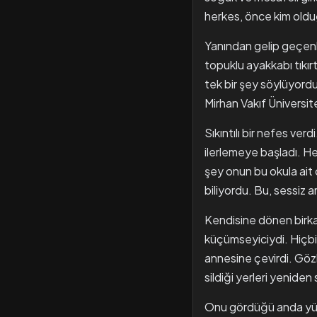
herkes, önce kim old
Yanından gelip geçenle
topuklu ayakkabı tıkırt
tek bir şey söylüyordu
Mirhan Vakıf Üniversit
Sıkıntılı bir nefes verd
ilerlemeye başladı. Her
şey onun bu okula ai
biliyordu. Bu, sessiz
Kendisine dönen birkaç y
küçümseyiciydi. Hiçbir
annesine çevirdi. Göz
sildiği yerleri yenide
Onu gördüğü anda yüzü