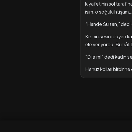
kıyafetinin sol tarafın
isim, o soğuk ihtişam…
“Hande Sultan,” dedi 
Kızının sesini duyan ka
ele veriyordu. Bu hâli 
“Dila’m!” dedi kadın se
Henüz kolları birbirin