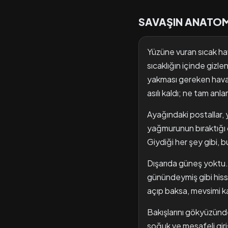
SAVAŞIN ANATOM
Yüzüne vuran sıcak hav
sıcaklığın içinde gizle
yakması gereken havanın
asılı kaldı; ne tam an
Ayağındaki postallar, 
yağmurunun bıraktığı ç
Giydiği her şey gibi, 
Dışarıda güneş yoktu. A
günündeymiş gibi hisse
açıp baksa, mevsimi kar
Bakışlarını gökyüzünden
soğuk ve mesafeli giriş