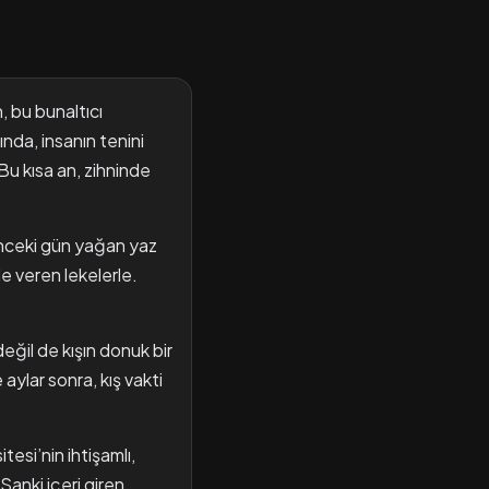
, bu bunaltıcı
ında, insanın tenini
 Bu kısa an, zihninde
 önceki gün yağan yaz
e veren lekelerle.
eğil de kışın donuk bir
aylar sonra, kış vakti
esi’nin ihtişamlı,
Sanki içeri giren