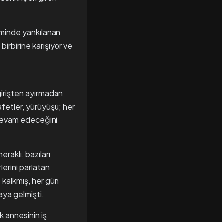
eminde yankılanan
birbirine karışıyor ve
ı girişten ayırmadan
yafetler, yürüyüşü; her
 devam edeceğini
eraklı, bazıları
lerini parlatan
 kalkmış, her gün
aya gelmişti.
 annesinin iş