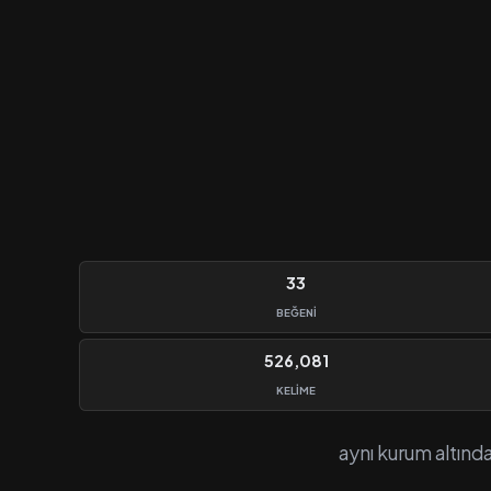
33
BEĞENI
526,081
KELIME
aynı kurum altında