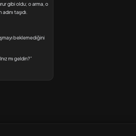
rur gibi oldu; o arma, o
adını taşıdı.
ılaşmayı beklemediğini
lnız mı geldin?”