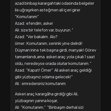
azad binbaşı karargahtaki odasinda belgeler
ile uğraşırken asteğmen ali içeri girer ​
"Komutanım"
Azad: efendim, asker
Ali: size bir telefon var, buyurun."
Azad: "Ver bakalım. Alo?
ömer: Komutanım, seninki yine delirdi!
Düşman inine tek başına girdi, manyak! Görev
tamamlandı,ama askeri araç yola çıkalı 1 saat
oldu, neredeyse orada olurlar komutanım."
Azad: "Kapat! Ömer" Ali askeri araç geldiği
gibi yüzbaşınız odama gelecek!"
Ali : emredersiniz komutanım
​Askeri araç karargâha girdiği gibi Ali,
yüzbaşının yanına koşar,
Ali: "Komutanım," "Binbaşım derhal sizi