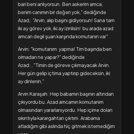
bari beni anlıyorsun. Ben askerim amca,
benim canımın bir değeri yok," dediğinde
Azad,: "Arvin, alıp başını gidiyorsun! Sana tam
iki ay görev yok, iki ay izinlisin! bu arada azad
amcan degil şuan karşında komutanın var"
Arvin: "komutanım yapma! Tim başında ben
olmadan ne yapar?" dediğinde
Azad: , "Timin de göreve çıkmayacak Arvin.
Her gün gelip içtima yaptırıp gideceksin, iki
ay dinlenin,"
​Arvin Karaşah: Hep babamın başının altından
çıkıyordu bu. Azad amcamın komutanım
olmasından yararlanıyordu. Hep içime dolan
sıkıntıyla karargahtan çıktım. Arabama
atladığım gibi aslında hiç gitmek istemediğim