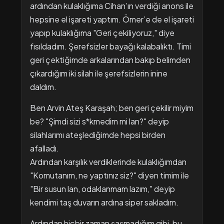
ardından kulaklığıma Cihan’ın verdiği anons ile
hepsine el işareti yaptım. Ömer’e de el işareti
yapıp kulaklığıma "Geri çekiliyoruz," diye
fısıldadım. Şerefsizler bayağı kalabalıktı. Timi
geri çektiğimde arkalarından bakıp belimden
çıkardığım iki silah ile şerefsizlerin inine
daldım.
Ben Arvin Ateş Karaşah; ben geri çekilir miyim
be? "Şimdi sizi s*kmedim mi lan?" deyip
silahlarımı ateşlediğimde hepsi birden
afalladı.
​Ardından karşılık verdiklerinde kulaklığımdan
"Komutanım, ne yaptınız siz?" diyen timim ile
"Bir susun lan, odaklanmam lazım," deyip
kendimi taş duvarın ardına siper sakladım.
Ardından hiçbir zaman şaşmadığım gibi, bu