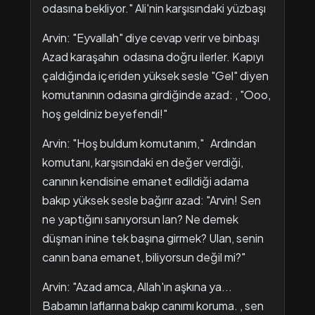
odasına bekliyor." Ali'nin karşısındaki yüzbaşı
Arvin: "Eyvallah" diye cevap verir ve binbaşı
Azad karaşahın odasına doğru ilerler. Kapıyı
çaldığında içeriden yüksek sesle "Gel" diyen
komutanının odasına girdiğinde azad: , "Ooo,
hoş geldiniz beyefendi!"
Arvin: "Hoş buldum komutanım," Ardından
komutanı, karşısındaki en değer verdiği,
canının kendisine emanet edildiği adama
bakıp yüksek sesle bağırır azad: "Arvin! Sen
ne yaptığını sanıyorsun lan? Ne demek
düşman inine tek başına girmek? Ulan, senin
canın bana emanet, biliyorsun değil mi?"
Arvin: "Azad amca, Allah'ın aşkına ya...
Babamın laflarına bakıp canımı koruma. , sen