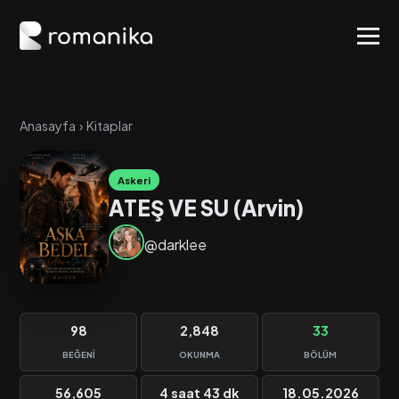
Anasayfa
›
Kitaplar
Askeri
ATEŞ VE SU (Arvin)
@darklee
98
2,848
33
BEĞENI
OKUNMA
BÖLÜM
56,605
4 saat 43 dk
18.05.2026