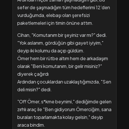
sefer de şaşmadığım tüm hedeflerimi 12’den
vurduğumda, elebaşı olan şerefsizi
paketlemeleri için timin önüne attım.
​Cihan, "Komutanım bir şeyiniz var mı?" dedi.
​"Yok aslanım, gördüğün gibi gayet iyiyim,"
deyip iki kolumu da açıp güldüm.
​Ömer hem bir rütbe altım hem de arkadaşım
olarak "Beni komutanım, bir gelir misiniz?"
diyerek çağırdı
Ardından çocuklardan uzaklaştığımızda, "Sen
deli misin?" dedi.
​"Off Ömer, s*kme beynimi," dediğimde gelen
zırhlı araç ile "Ben gidiyorum Ömerciğim, sana
buraları toparlamakta kolay gelsin," deyip
araca bindim.