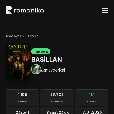
Anasayfa
›
Kitaplar
Fantastik
BASİLLAN
@mavperikal
1,108
33,703
181
BEĞENI
OKUNMA
BÖLÜM
232,611
19 saat 23 dk
17.01.2026