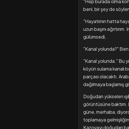
"Hep burada olma konu
beni, bir şey de söyle
"Hayatımın hatta haya
uzun başını ağrıtırım.
gülümsedi,
"Kanal yolunda?" Ben 
"Kanal yolunda." Bu yıl
köyün sulama kanalı b
parçası olacaktı. Ara
dağılmaya başlamış gi
Doğudan yükselen ışık 
görüntüsüne baktım. K
güne, merhaba, diyord
toplamaya gelmişliğimi
Kazovayı doğudan ba