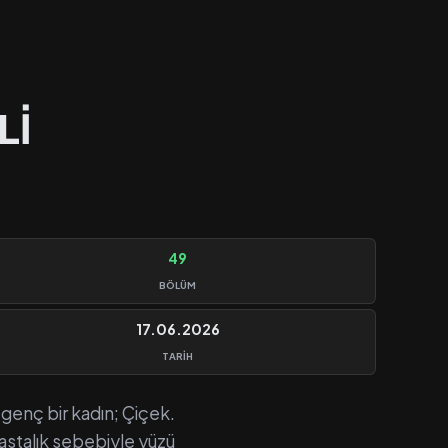
Lİ
49
BÖLÜM
17.06.2026
TARIH
i genç bir kadın; Çiçek.
 hastalık sebebiyle yüzü