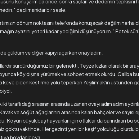
sunu konuşalım da önce, sonra saçları ve dedemin tepkisini ha
medin." dedi manidar bir sesle.
tımızın dönüm noktasını telefonda konuşacak değilim herhald
 Irmağın ayazını yeteri kadar yediğimi düşünüyorum." Petek sür
de güldüm ve diğer kapıyı açarken onayladım.
lardır sürdürdüğümüz bir gelenekti. Teyze kızları olarak bir araya
oyunca köy dışına yürümek ve sohbet etmek olurdu. Galiba bu 
ba köye giden kestirme yolu teperken Yeşilirmak’ın üstünden ge
biydi.
iki taraflı dağ sırasının arasında uzanan ovayı adım adım aydınl
avak ve söğüt ağaçlarının arasında kalan bahçeler ve sayısı e
u. Köyün büyük baş hayvanları için otlaklar da barındıran bu 
z çoktu vaktinde. Her gezinti yeni bir keşif yolculuğu olurdu b
tıya boydan boya