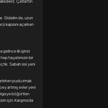
llederiz. Çatlattın
e. Gidelim de, uzun
ücü kapısını açarken
 gelince ilk işimiz
hep hayatımızın bir
çtik. Sabah sisi yeni
atırken puslu ırmak
pey artmış evler yeni
bölgeye böğürtlen
izim için.Karşımızda