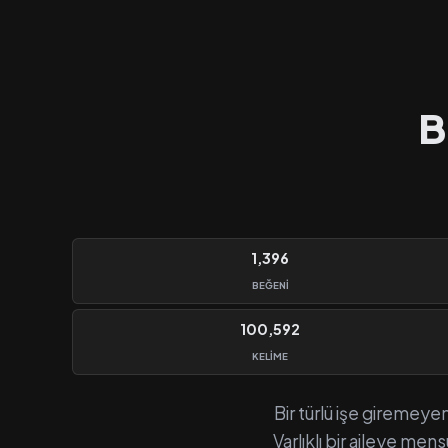
B
1,396
BEĞENI
100,592
KELIME
Bir türlü işe giremeyen
Varlıklı bir aileye men