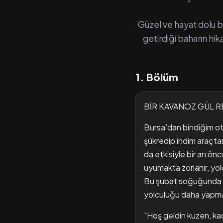
Güzel ve hayat dolu b
getirdiği baharın hik
1. Bölüm
BİR KAVANOZ GÜL R
Bursa’dan bindiğim ot
şükredip indim araçta
da etkisiyle bir an ön
uyumakta zorlanır, yol
Bu şubat soğuğunda yo
yolculuğu daha yapma
"Hoş geldin kuzen, ka