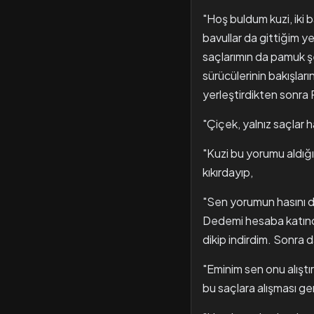
"Hoş buldum kuzi, iki 
bavullar da gittiğim 
saçlarımın da pamuk ş
sürücülerinin bakışlar
yerleştirdikten sonra P
"Çiçek, yalnız saçlar
"Kuzi bu yorumu aldığ
kıkırdayıp,
"Sen yorumun hasını d
Dedemi hesaba katınca
dikip indirdim. Sonra 
"Eminim sen onu alışt
bu saçlara alışması ge