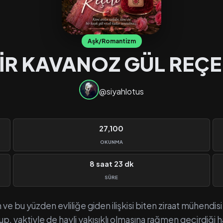
Aşk/Romantizm
İR KAVANOZ GÜL REÇE
@siyahlotus
27,100
OKUNMA
8 saat 23 dk
SÜRE
 ve bu yüzden evliliğe giden ilişkisi biten ziraat mühendis
sup, vaktiyle de hayli yakışıklı olmasına rağmen geçirdiği