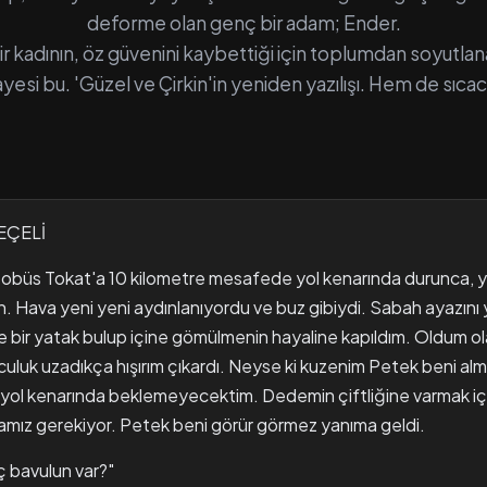
deforme olan genç bir adam; Ender.
ir kadının, öz güvenini kaybettiği için toplumdan soyutlan
ayesi bu. 'Güzel ve Çirkin'in yeniden yazılışı. Hem de sıcacı
EÇELİ
obüs Tokat'a 10 kilometre mesafede yol kenarında durunca, y
n. Hava yeni yeni aydınlanıyordu ve buz gibiydi. Sabah ayazını
ce bir yatak bulup içine gömülmenin hayaline kapıldım. Oldum o
culuk uzadıkça hışırım çıkardı. Neyse ki kuzenim Petek beni al
l kenarında beklemeyecektim. Dedemin çiftliğine varmak için 
mız gerekiyor. Petek beni görür görmez yanıma geldi.
ç bavulun var?"