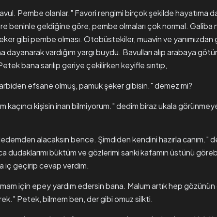
bavul. Pembe olanlar." Favori rengimi birçok şekilde hayatıma d
yere beninle geldiğine göre, pembe olmaları çok normal. Galiba
eker gibi pembe olması. Otobüstekiler, muavin ve yanımızdan 
ına dayanarak vardığım yargı buydu. Bavulları alıp arabaya göt
etek bana sarılıp geriye çekilirken keyifle sırıtıp,
 harbiden efsane olmuş, pamuk şeker gibisin." demez mi?
ım kaçıncı kişisin inan bilmiyorum." dedim biraz ukala görünme
edemden alacaksın bence. Şimdiden kendini hazırla canım." ded
 dudaklarımı büktüm ve gözlerimi sanki kafamın üstünü görebi
da iç geçirip cevap verdim.
ırmam için epey yardım edersin bana. Malum artık hep gözünü
rek." Petek, bilmem ben, der gibi omuz silkti.