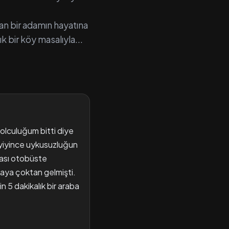
an bir adamın hayatına
k bir köy masalıyla...
olculuğum bitti diye
 yiyince uykusuzluğun
lası otobüste
maya çoktan gelmişti.
5 dakikalık bir araba