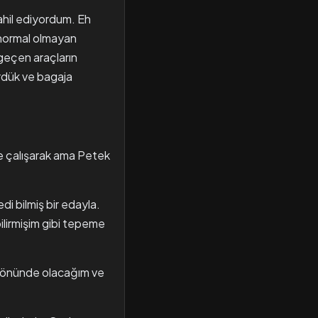
ahil ediyordum. Eh
 normal olmayan
geçen araçların
ürdük ve bagaja
ye çalışarak ama Petek
i bilmiş bir edayla.
lirmişim gibi tepeme
n önünde olacağım ve