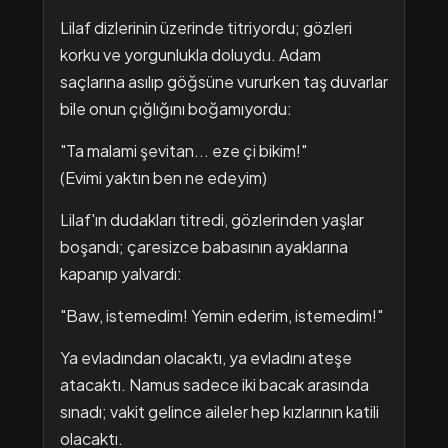
Lilaf dizlerinin üzerinde titriyordu; gözleri
korku ve yorgunlukla doluydu. Adam
saçlarına asılıp göğsüne vururken taş duvarlar
bile onun çığlığını boğamıyordu:
"Ta malami şevitan... eze çi bikim!"
(Evimi yaktın ben ne edeyim)
Lilaf'ın dudakları titredi, gözlerinden yaşlar
boşandı; çaresizce babasının ayaklarına
kapanıp yalvardı:
"Baw, istemedim! Yemin ederim, istemedim!"
Ya evladından olacaktı, ya evladını ateşe
atacaktı. Namus sadece iki bacak arasında
sınadı; vakit gelince aileler hep kızlarının katili
olacaktı.