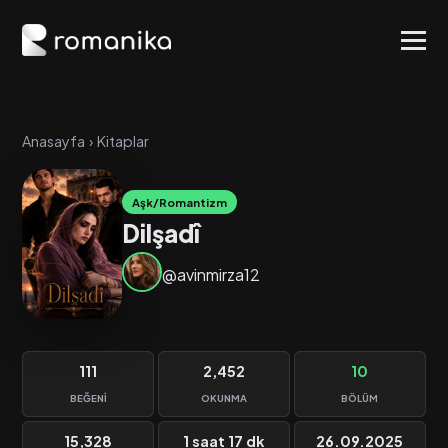
Anasayfa
›
Kitaplar
Aşk/Romantizm
Dilşadî
@avinmirza12
111
2,452
10
BEĞENI
OKUNMA
BÖLÜM
15,328
1 saat 17 dk
26.09.2025