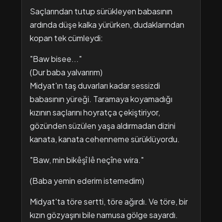
Saçlarından tutup sürükleyen babasının
ardında düşe kalka yürürken, dudaklarından
kopan tek cümleydi:
"Baw bisee..."
(Dur baba yalvarırım)
Midyat'ın taş duvarları kadar sessizdi
babasının yüreği. Taramaya koyamadığı
kızının saçlarını hoyratça çekiştiriyor,
gözünden süzülen yaşa aldırmadan dizini
kanata, kanata cehenneme sürüklüyordu.
"Baw, min bikêşî lê neçîne wira."
(Baba yemin ederim istemedim)
Midyat'ta töre sertti, töre ağırdı. Ve töre, bir
kızın gözyaşını bile namusa gölge sayardı.