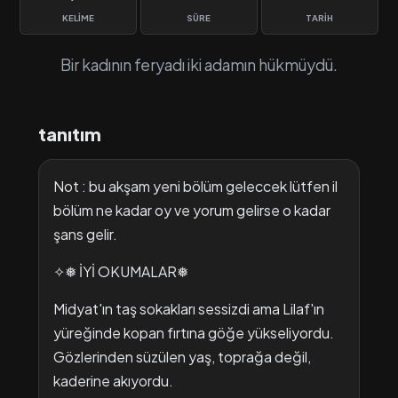
KELIME
SÜRE
TARIH
Bir kadının feryadı iki adamın hükmüydü.
tanıtım
Not : bu akşam yeni bölüm geleccek lütfen il
bölüm ne kadar oy ve yorum gelirse o kadar
şans gelir.
✧❅ İYİ OKUMALAR❅
Midyat'ın taş sokakları sessizdi ama Lilaf'ın
yüreğinde kopan fırtına göğe yükseliyordu.
Gözlerinden süzülen yaş, toprağa değil,
kaderine akıyordu.