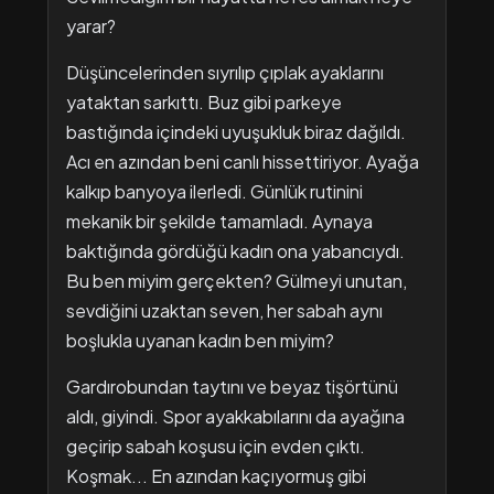
yarar?
Düşüncelerinden sıyrılıp çıplak ayaklarını
yataktan sarkıttı. Buz gibi parkeye
bastığında içindeki uyuşukluk biraz dağıldı.
Acı en azından beni canlı hissettiriyor. Ayağa
kalkıp banyoya ilerledi. Günlük rutinini
mekanik bir şekilde tamamladı. Aynaya
baktığında gördüğü kadın ona yabancıydı.
Bu ben miyim gerçekten? Gülmeyi unutan,
sevdiğini uzaktan seven, her sabah aynı
boşlukla uyanan kadın ben miyim?
Gardırobundan taytını ve beyaz tişörtünü
aldı, giyindi. Spor ayakkabılarını da ayağına
geçirip sabah koşusu için evden çıktı.
Koşmak... En azından kaçıyormuş gibi