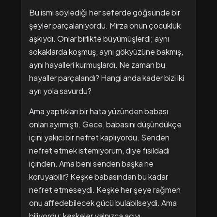
Bu ismi söylediği her seferde göğsünde bir
şeyler parçalanıyordu. Mirza onun çocukluk
aşkıydı. Onlar birlikte büyümüşlerdi; aynı
sokaklarda koşmuş, aynı gökyüzüne bakmış,
aynı hayalleri kurmuşlardı. Ne zaman bu
hayaller parçalandı? Hangi anda kader bizi iki
ayrı yola savurdu?
Ama yaptıkları bir hata yüzünden babası
onları ayırmıştı. Gece, babasını düşündükçe
içini yakıcı bir nefret kaplıyordu. Senden
nefret etmek istemiyorum, diye fısıldadı
içinden. Ama beni senden başka ne
koruyabilir? Keşke babasından bu kadar
nefret etmeseydi. Keşke her şeye rağmen
onu affedebilecek gücü bulabilseydi. Ama
biliyordu; keşkeler yalnızca acıyı