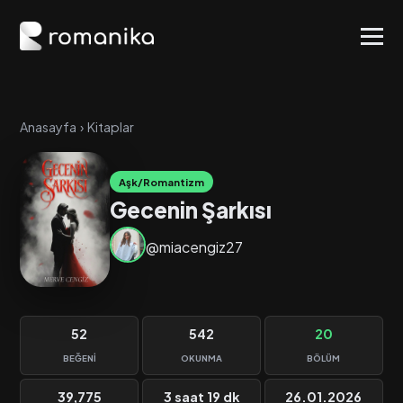
Anasayfa
›
Kitaplar
Aşk/Romantizm
Gecenin Şarkısı
@miacengiz27
52
542
20
BEĞENI
OKUNMA
BÖLÜM
39,775
3 saat 19 dk
26.01.2026