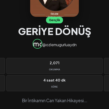
Gençlik
GERİYE DÖNÜŞ
@ozlemugurluaydn
2,071
OKUNMA
4 saat 40 dk
SÜRE
Bir İntikamın Can Yakan Hikayesi...