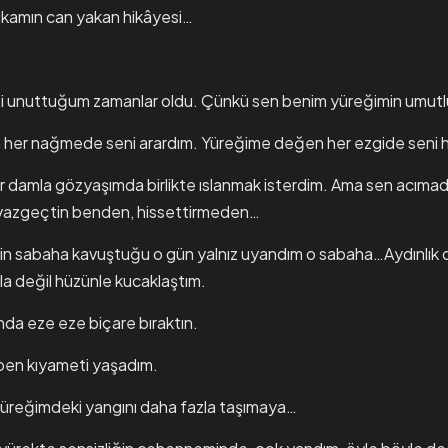
tikamın can yakan hikâyesi…
i unuttuğum zamanlar oldu. Çünkü sen benim yüreğimin umut
 her nağmede seni arardım. Yüreğime değen her ezgide seni 
her damla gözyaşımda birlikte ıslanmak isterdim. Ama sen acım
vazgeçtin benden, hissettirmeden…
in sabaha kavuştuğu o gün yalnız uyandım o sabaha…Aydınlık değ
la değil hüzünle kucaklaştım.
ında eze eze biçare bıraktın.
 ben kıyameti yaşadım.
yüreğimdeki yangını daha fazla taşımaya…