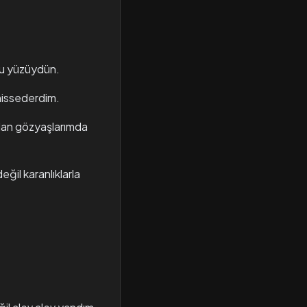
lu yüzüydün.
hissederdim.
adan gözyaşlarımda
il karanlıklarla