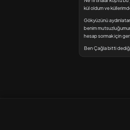
Ne fırtınalar koptu b
kül oldum ve külleri
Gökyüzünü aydınlatan k
benim mutsuzluğumun 
hesap sormak için ge
Ben Çağla bitti dediğ