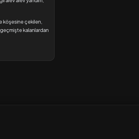
il alev alev yandım,
le köşesine çekilen,
 geçmişte kalanlardan