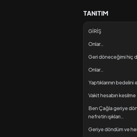
TANITIM
GİRİŞ
Onlar…
Geri döneceğimi hiç 
Onlar…
Yaptıklarının bedelini
Vakit hesabın kesilm
Ben Çağla geriye dönd
nefretin ışıkları…
Geriye döndüm ve he