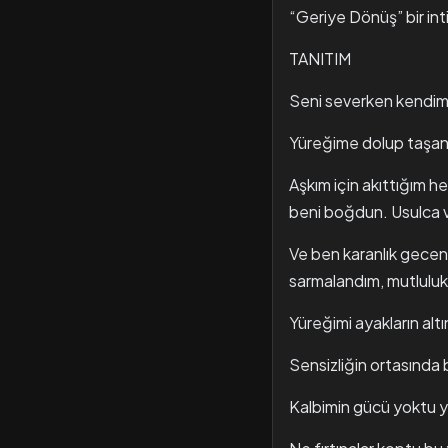
“Geriye Dönüş” bir in
TANITIM
Seni severken kendim
Yüreğime dolup taşan
Aşkım için akıttığım 
beni boğdun. Usulca 
Ve ben karanlık gecen
sarmalandım, mutluluk
Yüreğimi ayakların alt
Sensizliğin ortasında
Kalbimin gücü yoktu 