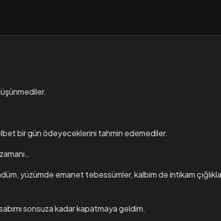
düşünmediler.
 elbet bir gün ödeyeceklerini tahmin edemediler.
e zamanı…
üm, yüzümde emanet tebessümler, kalbim de intikam çığlıklar
sabımı sonsuza kadar kapatmaya geldim.