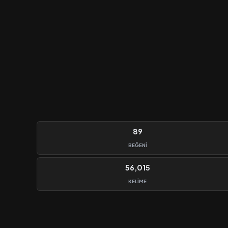
89
BEĞENI
56,015
KELIME