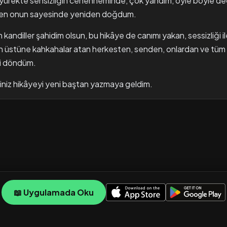
u yürekte sensizliğin cehenneminde, çok yandım, öyle böyle değ
mden onun sayesinde yeniden doğdum.
andiller şahidim olsun, bu hikâye de canımı yakan, sessizliği i
üstüne kahkahalar atan herkesten, senden, onlardan ve tüm
ri döndüm.
iniz hikâyeyi yeni baştan yazmaya geldim.
📖 Uygulamada Oku