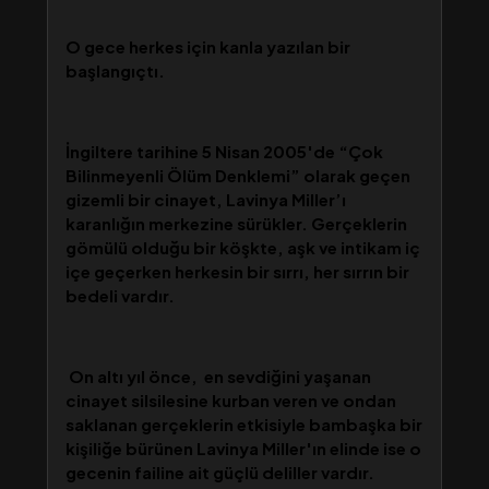
O gece herkes için kanla yazılan bir
başlangıçtı.
İngiltere tarihine 5 Nisan 2005'de “Çok
Bilinmeyenli Ölüm Denklemi” olarak geçen
gizemli bir cinayet, Lavinya Miller’ı
karanlığın merkezine sürükler. Gerçeklerin
gömülü olduğu bir köşkte, aşk ve intikam iç
içe geçerken herkesin bir sırrı, her sırrın bir
bedeli vardır.
On altı yıl önce, en sevdiğini yaşanan
cinayet silsilesine kurban veren ve ondan
saklanan gerçeklerin etkisiyle bambaşka bir
kişiliğe bürünen Lavinya Miller'ın elinde ise o
gecenin failine ait güçlü deliller vardır.