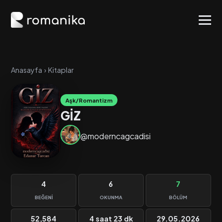
Anasayfa
›
Kitaplar
Aşk/Romantizm
GİZ
@moderncagcadisi
4
6
7
BEĞENI
OKUNMA
BÖLÜM
52,584
4 saat 23 dk
29.05.2026