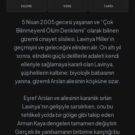
KELIME
SÜRE
TARIH
5 Nisan 2005 gecesi yaşanan ve “Çok
Bilinmeyenli Ölüm Denklemi” olarak bilinen
gizemli cinayet silsilesi, Lavinya Miller’ın
geçmişini ve geleceğini elinden alır. On altı yıl
sonra, elindeki güçlü delillerle adaleti kendi
elleriyle sağlamaya kararlı olan Lavinya,
şüphelilerin kalbine; biyolojik babasının
yanına, gizemli Arslan ailesinin köşküne sızar.
Eşref Arslan ve ailesinin karanlık sırları
Lavinya'nın gelişiyle sarsılırken, onu bu
tehlikeli yolda bir gölge gibi takip eden
Arman Kaya dengeleri tamamen değiştirir.
Gerçek ile yanılsamanın birbirine karıştığı bu