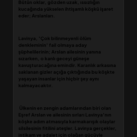
Bütün oklar, gözden uzak, ıssızlığın
kucağında yükselen ihtişamlı köşkü işaret
eder; Arslanları.
Lavinya, 'Çok bilinmeyenli ölüm
denkleminin' fail olmaya aday
şüphelilerinin; Arslan ailesinin yanına
sızarken, o kanlı geceyi güneşe
kavuşturacağına emindir. Karanlık arkasına
saklanan gizler açığa çıktığında bu köşkte
yaşayan insanlar için hiçbir şey aynı
kalmayacaktır.
Ülkenin en zengin adamlarından biri olan
Eşref Arslan ve ailesinin sırları Lavinya'nın
köşke adım atmasıyla karmakarışık olaylar
silsilesinin fitilini ateşler. Lavinya gerçekler,
intikam ve adalet için olağan gücüyle