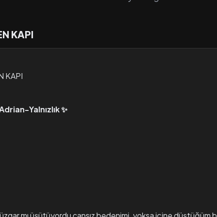
N KAPI
N KAPI
Adrian-Yalnızlık ✨
üzgar mı üşütüyordu cansız bedenimi, yoksa içine düştüğüm 