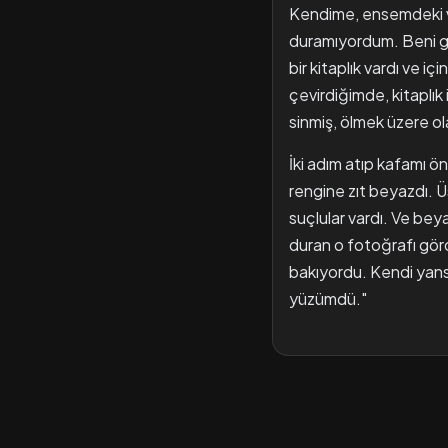
Kendime, ensemdeki v
duramıyordum. Beni ge
bir kitaplık vardı ve
çevirdiğimde, kitaplık
sinmiş, ölmek üzere ol
İki adım atıp kafamı 
rengine zıt beyazdı. Ü
suçlular vardı. Ve bey
duran o fotoğrafı gö
bakıyordu. Kendi yansı
yüzümdü."