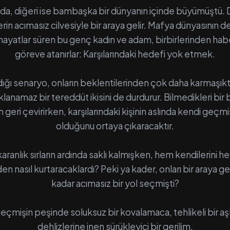
ında, diğeri ise bambaşka bir dünyanın içinde büyümüştü. 
erin acımasız cilvesiyle bir araya gelir. Mafya dünyasının d
ayatlar süren bu genç kadın ve adam, birbirlerinden hab
göreve atanırlar: Karşılarındaki hedefi yok etmek.
ığı senaryo, onların beklentilerinden çok daha karmaşıkt
ıklanamaz bir tereddüt ikisini de durdurur. Bilmedikleri bir 
geri çevirirken, karşılarındaki kişinin aslında kendi geçmi
olduğunu ortaya çıkaracaktır.
aranlık sırların ardında saklı kalmışken, hem kendilerini he
n nasıl kurtaracaklardı? Peki ya kader, onları bir araya 
kadar acımasız bir yol seçmişti?
 geçmişin peşinde soluksuz bir kovalamaca, tehlikeli bir aşk
dehlizlerine inen sürükleyici bir gerilim.