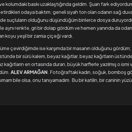
e kolumdaki baskı uzaklaştığında geldim. Şuan fark ediyordu
tirdikleri odaya baktım; geneli siyah ton olan odanın sağ du
 içinde suçluların olduğunu düşündüğüm binlerce dosya duruyord
 ile aynı renkte, gri bir dolap gördüm ve hemen yanında da oda
an koyu yeşil bir zamia çiçeği vardı.
önüme çevirdiğimde ise karşımda bir masanın olduğunu gördüm;
stünde bir sürü kalem, beyaz kağıtlar, beyaz kağıtların üstünd
az kağıtların en ortasında duran, büyük harflerle yazılmış o ismi
rdüm.
ALEV
ARMAĞAN
. Fotoğraftaki kadın, soğuk, bomboş gö
mam bile olsa, onu tanıyamadım. Bu bir katilin, bir caninin yü