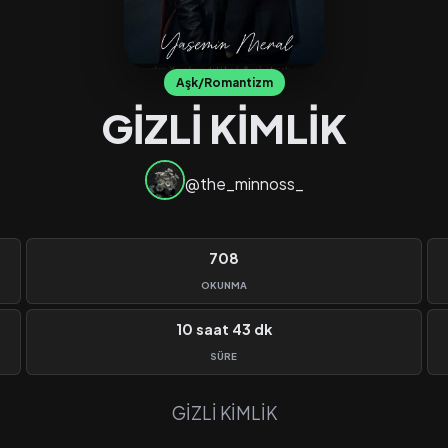
Aşk/Romantizm
GİZLİ KİMLİK
@the_minnoss_
708
OKUNMA
10 saat 43 dk
SÜRE
GİZLİ KİMLİK