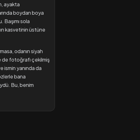
m, ayakta
varında boydan boya
u. Başımı sola
nın kasvetinin üstüne
 masa, odanın siyah
e de fotoğrafı çekilmiş
 ve ismin yanında da
zlerle bana
züydü. Bu, benim