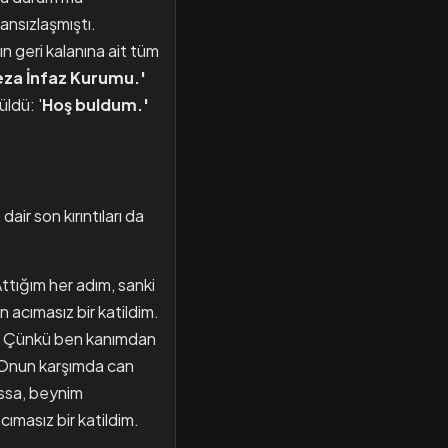
ansızlaşmıştı.
n geri kalanına ait tüm
eza İnfaz Kurumu.'
ldü: '
Hoş buldum.'
ir son kırıntıları da
ığım her adım, sanki
n acımasız bir katildim.
tı. Çünkü ben kanımdan
 Onun karşımda can
ussa, beynim
cımasız bir katildim.