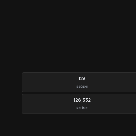
126
BEĞENI
128,532
KELIME