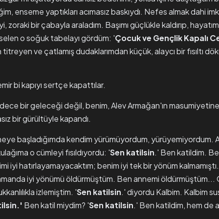
ğim, enseme yaptıkları acımasız baskıydı. Nefes almak dahi imk
, zoraki bir çabayla araladım. Başımı güçlükle kaldırıp, hayatımı
selen o soğuk tabelayı gördüm: '
Çocuk
ve Gençlik Kapalı C
itreyen ve çatlamış dudaklarımdan küçük, alaycı bir fısıltı dökü
ir bi kapıyı sertçe kapattılar.
dece bir geleceği değil, benim, Alev Armağan'ın masumiyetine da
ız bir gürültüyle kapandı.
meye başladığımda kendim yürümüyordum, yürüyemiyordum. Att
ulağıma o cümleyi fısıldıyordu: '
Sen
katilsin
.' Ben katildim. Be
imi iyi hatırlayamayacaktım; benim iyi tek bir yönüm kalmamış
ı zamanda iyi yönümü öldürmüştüm. Ben annemi öldürmüştüm...
kanlılıkla izlemiştim. '
Sen katilsin
.' diyordu Kalbim. Kalbim s
ilsin.'
Ben katil miydim? '
Sen katilsin
.' Ben katildim, hem de a