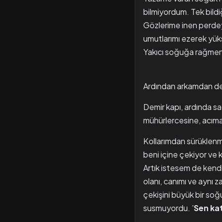
bilmiyordum. Tek bildi
Gözlerime inen perdeyi
umutlarımı ezerek yük
Yakıcı soğuğa rağmen t
Ardından arkamdan dem
Demir kapı, ardında sa
mühürlercesine, acımas
Kollarımdan sürüklen
beni içine çekiyor ve k
Artık istesem de kend
olanı, canımı ve ayn
çekişini büyük bir soğuk
susmuyordu. '
Sen kat