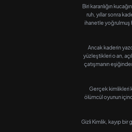
Biri karanlığın kucağ
ruh, yıllar sonra kad
ihanetle yoğrulmuş h
Ancak kaderin yazd
yüzleştikleri o an, aç
çatışmanın eşiğinden 
Gerçek kimlikleri k
ölümcül oyunun içinde
Gizli Kimlik, kayıp bir