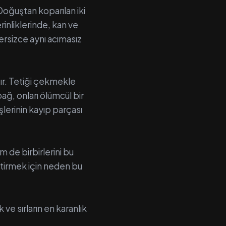
Doğuştan koparılan iki
erinliklerinde, kan ve
ersizce aynı acımasız
ır. Tetiği çekmekle
bağ, onları ölümcül bir
şlerinin kayıp parçası
m de birbirlerini bu
getirmek için neden bu
 ve sırların en karanlık