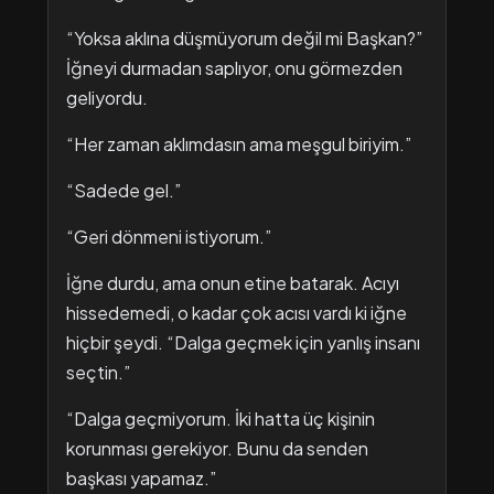
“Yoksa aklına düşmüyorum değil mi Başkan?”
İğneyi durmadan saplıyor, onu görmezden
geliyordu.
“Her zaman aklımdasın ama meşgul biriyim.”
“Sadede gel.”
“Geri dönmeni istiyorum.”
İğne durdu, ama onun etine batarak. Acıyı
hissedemedi, o kadar çok acısı vardı ki iğne
hiçbir şeydi. “Dalga geçmek için yanlış insanı
seçtin.”
“Dalga geçmiyorum. İki hatta üç kişinin
korunması gerekiyor. Bunu da senden
başkası yapamaz.”