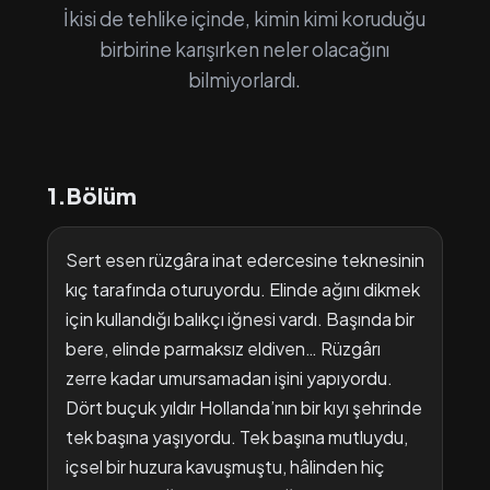
İkisi de tehlike içinde, kimin kimi koruduğu
birbirine karışırken neler olacağını
bilmiyorlardı.
1.Bölüm
Sert esen rüzgâra inat edercesine teknesinin
kıç tarafında oturuyordu. Elinde ağını dikmek
için kullandığı balıkçı iğnesi vardı. Başında bir
bere, elinde parmaksız eldiven… Rüzgârı
zerre kadar umursamadan işini yapıyordu.
Dört buçuk yıldır Hollanda’nın bir kıyı şehrinde
tek başına yaşıyordu. Tek başına mutluydu,
içsel bir huzura kavuşmuştu, hâlinden hiç