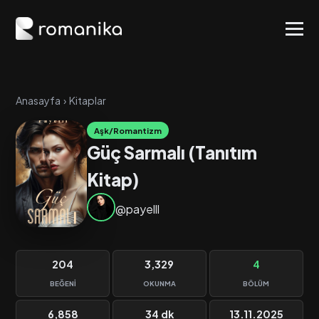
Anasayfa
›
Kitaplar
Aşk/Romantizm
Güç Sarmalı (Tanıtım
Kitap)
@payelll
204
3,329
4
BEĞENI
OKUNMA
BÖLÜM
6,858
34 dk
13.11.2025