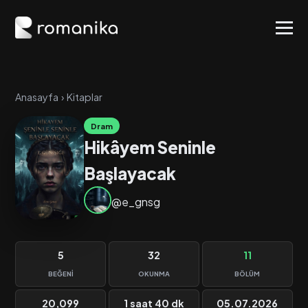
Anasayfa
›
Kitaplar
Dram
Hikâyem Seninle
Başlayacak
@e_gnsg
5
32
11
BEĞENI
OKUNMA
BÖLÜM
20,099
1 saat 40 dk
05.07.2026