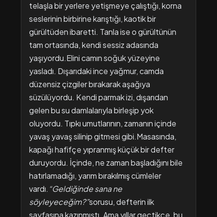
telaşla bir yerlere yetişmeye çalıştığı, korna
seslerinin birbirine karıştığı, kaotik bir
gürültüden ibaretti. Tanla ise o gürültünün
tam ortasında, kendi sessiz adasında
yaşıyordu.​Elini camın soğuk yüzeyine
yasladı. Dışarıdaki ince yağmur, camda
düzensiz çizgiler bırakarak aşağıya
süzülüyordu. Kendi parmak izi, dışarıdan
gelen bu su damlalarıyla birleşip yok
oluyordu. Tıpkı umutlarının, zamanın içinde
yavaş yavaş silinip gitmesi gibi.​Masasında,
kapağı hafifçe yıpranmış küçük bir defter
duruyordu. İçinde, ne zaman başladığını bile
hatırlamadığı, yarım bırakılmış cümleler
vardı.
“Geldiğinde sana ne
söyleyeceğim?”
sorusu, defterin ilk
sayfasına kazınmıştı. Ama yıllar geçtikçe, bu