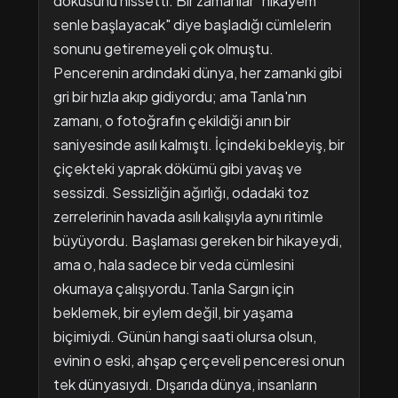
dokusunu hissetti. Bir zamanlar "hikayem
senle başlayacak" diye başladığı cümlelerin
sonunu getiremeyeli çok olmuştu.
Pencerenin ardındaki dünya, her zamanki gibi
gri bir hızla akıp gidiyordu; ama Tanla'nın
zamanı, o fotoğrafın çekildiği anın bir
saniyesinde asılı kalmıştı. İçindeki bekleyiş, bir
çiçekteki yaprak dökümü gibi yavaş ve
sessizdi. Sessizliğin ağırlığı, odadaki toz
zerrelerinin havada asılı kalışıyla aynı ritimle
büyüyordu. Başlaması gereken bir hikayeydi,
ama o, hala sadece bir veda cümlesini
okumaya çalışıyordu.Tanla Sargın için
beklemek, bir eylem değil, bir yaşama
biçimiydi. Günün hangi saati olursa olsun,
evinin o eski, ahşap çerçeveli penceresi onun
tek dünyasıydı. Dışarıda dünya, insanların