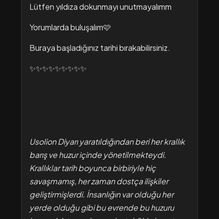
Lütfen yıldıza dokunmayı unutmayalımm
Yorumlarda buluşalım🩷
Buraya başladığınız tarihi bırakabilirsiniz.
✨✨✨✨✨✨✨✨✨
Usolion Diyarı yaratıldığından beri her krallık
barış ve huzur içinde yönetilmekteydi.
Krallıklar tarih boyunca birbiriyle hiç
savaşmamış, her zaman dostça ilişkiler
geliştirmişlerdi. İnsanlığın var olduğu her
yerde olduğu gibi bu evrende bu huzuru