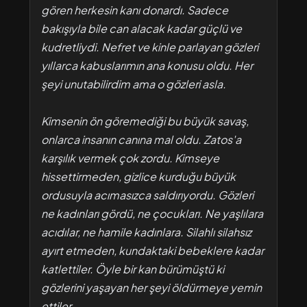
gören herkesin kanı donardı. Sadece
bakışıyla bile can alacak kadar güçlü ve
kudretliydi. Nefret ve kinle parlayan gözleri
yıllarca kabuslarımın ana konusu oldu. Her
şeyi unutabilirdim ama o gözleri asla.
Kimsenin ön göremediği bu büyük savaş,
onlarca insanın canına mal oldu. Zatos'a
karşılık vermek çok zordu. Kimseye
hissettirmeden, gizlice kurduğu büyük
ordusuyla acımasızca saldırıyordu. Gözleri
ne kadınları gördü, ne çocukları. Ne yaşlılara
acıdılar, ne hamile kadınlara. Silahlı silahsız
ayırt etmeden, kundaktaki bebeklere kadar
katlettiler. Öyle bir kan bürümüştü ki
gözlerini yaşayan her şeyi öldürmeye yemin
ettiler.