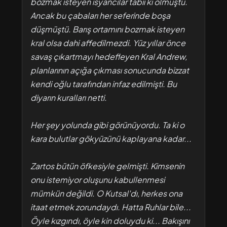
bozmak isteyen isyancılar tabii ki olmuştu.
Ancak bu çabaları her seferinde boşa
düşmüştü. Barış ortamını bozmak isteyen
kral olsa dahi affedilmezdi. Yüz yıllar önce
savaş çıkartmayı hedefleyen Kral Andrew,
planlarının açığa çıkması sonucunda bizzat
kendi oğlu tarafından infaz edilmişti. Bu
diyarın kuralları netti.
Her şey yolunda gibi görünüyordu. Ta ki o
kara bulutlar gökyüzünü kaplayana kadar...
Zartos bütün öfkesiyle gelmişti. Kimsenin
onu istemiyor oluşunu kabullenmesi
mümkün değildi. O Kutsal'dı, herkes ona
itaat etmek zorundaydı. Hatta Ruhlar bile...
Öyle kızgındı, öyle kin doluydu ki... Bakışını