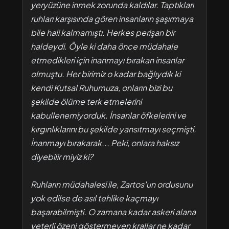
yeryüzüne inmek zorunda kaldılar. Taptıkları
ruhları karşısında gören insanların şaşırmaya
bile hali kalmamıştı. Herkes perişan bir
haldeydi. Öyle ki daha önce müdahale
etmedikleri için inanmayı bırakan insanlar
olmuştu. Her birimiz o kadar bağlıydık ki
kendi Kutsal Ruhumuza, onların bizi bu
şekilde ölüme terk etmelerini
kabullenemiyorduk. İnsanlar öfkelerini ve
kırgınlıklarını bu şekilde yansıtmayı seçmişti.
İnanmayı bırakarak... Peki, onlara haksız
diyebilir miyiz ki?
Ruhların müdahalesi ile, Zartos'un ordusunu
yok edilse de asıl tehlike kaçmayı
başarabilmişti. O zamana kadar askeri alana
yeterli özeni göstermeyen krallar ne kadar