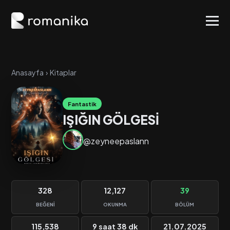
Anasayfa
›
Kitaplar
Fantastik
IŞIĞIN GÖLGESİ
@zeyneepaslann
328
12,127
39
BEĞENI
OKUNMA
BÖLÜM
115,538
9 saat 38 dk
21.07.2025