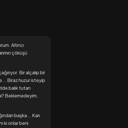
orum. Altıncı
harımın çöküşü
ırıyor. Bir alçalıp bir
... Biraz huzur isteyip
ride balık tutan
ir mi? Beklemedeyim,
ğından başka... Karı
m ki onlar beni