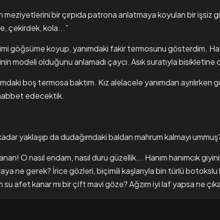
eziyetlerini bir çırpıda patrona anlatmaya koyulan bir işsiz g
, çekirdek, kola...”
imi göğsüme koyup, yanımdaki fakir termosunu gösterdim. Hatır
cinin modeli olduğunu anlamadı çaycı. Asık suratıyla bisikletine
nımdaki boş termosa baktım. Kız alelacele yanımdan ayrılırken
habbet edecektik.
kadar yaklaşıp da dudağımdaki baldan mahrum kalmayı ummuş
nan! O nasıl endam, nasıl duru güzellik... Hanım hanımcık giyinir
 ne gerek? İrice gözleri, biçimili kaşlarıyla bin türlü botoksl
im su afet kanar mı bir çift mavi göze? Ağzım iyi laf yapsa ne çıka