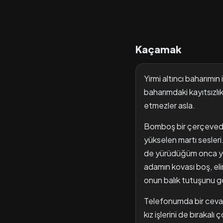
Kaçamak
Yirmi altıncı baharımın
baharımdaki kayıtsızlık
etmezler asla.
Bomboş bir çerçeveden 
yükselen martı sesleri
de yürüdüğüm onca yolu
adamın kovası boş, elin
onun balık tutuşunu g
Telefonumda bir cevap
kız işlerini de bıraka