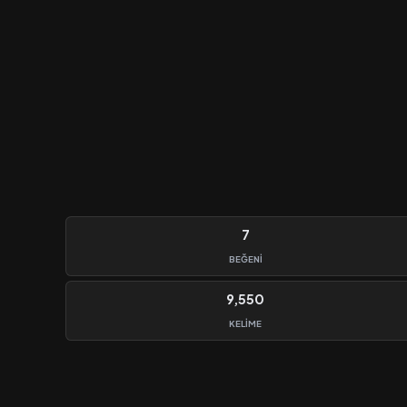
7
BEĞENI
9,550
KELIME