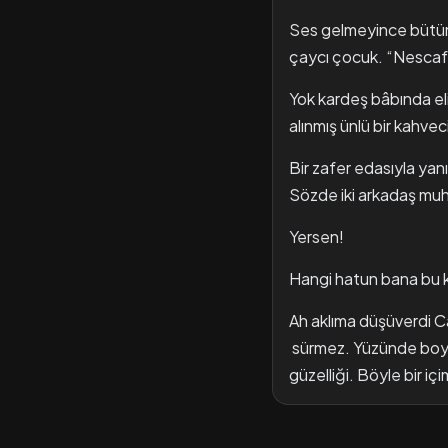
Ses gelmeyince bütün m
çaycı çocuk. “Nescafe
Yok kardeş bâbında el
alınmış ünlü bir kahve
Bir zafer edasıyla ya
Sözde iki arkadaş mu
Yersen!
Hangi hatun bana bu 
Ah aklıma düşüverdi Ca
sürmez. Yüzünde boyaya
güzelliği. Böyle bir iç