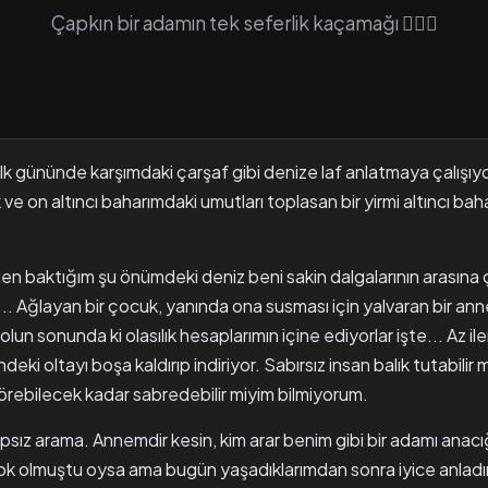
Çapkın bir adamın tek seferlik kaçamağı 🤷🏻‍♀️
 ilk gününde karşımdaki çarşaf gibi denize laf anlatmaya çalışıy
 ve on altıncı baharımdaki umutları toplasan bir yirmi altıncı ba
baktığım şu önümdeki deniz beni sakin dalgalarının arasına çağ
... Ağlayan bir çocuk, yanında ona susması için yalvaran bir anne
n sonunda ki olasılık hesaplarımın içine ediyorlar işte... Az ile
deki oltayı boşa kaldırıp indiriyor. Sabırsız insan balık tutabil
örebilecek kadar sabredebilir miyim bilmiyorum.
sız arama. Annemdir kesin, kim arar benim gibi bir adamı anacı
lı çok olmuştu oysa ama bugün yaşadıklarımdan sonra iyice anladı