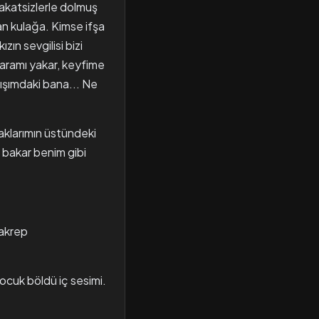
dakatsizlerle dolmuş
tan kulağa. Kimse ifşa
n sevgilisi bizi
aramı yakar, keyfime
dışımdaki bana... Ne
aklarımın üstündeki
m bakar benim gibi
 akrep
çocuk böldü iç sesimi.