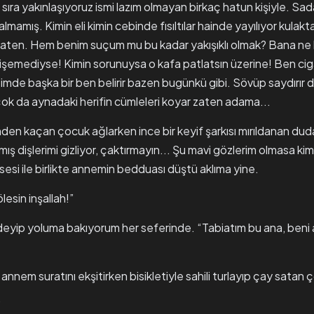
 sıra yakınlaşıyoruz ismi lazım olmayan birkaç hatun kişiyle. Sa
lmamış. Kimin eli kimin cebinde fısıltılar hainde yayılıyor kulak
ten. Hem benim suçum mu bu kadar yakışıklı olmak? Bana ne kızı
şemediyse! Kimin sorunuysa o kafa patlatsın üzerine! Ben cig
çimde başka bir ben belirir bazen bugünkü gibi. Sövüp saydırır 
ok da aynadaki herifin cümleleri koyar zaten adama...
nden kaçan çocuk ağlarken ince bir keyif şarkısı mırıldanan dud
rmış dişlerimi gizliyor, çaktırmayın... Şu mavi gözlerim olmasa ki
 sesi ile birlikte annemin bedduası düştü aklıma yine.
lesin inşallah!”
deyip yoluma bakıyorum her seferinde. “Tabiatım bu ana, beni
annem suratını ekşitirken bisikletiyle sahili turlayıp çay satan 
”