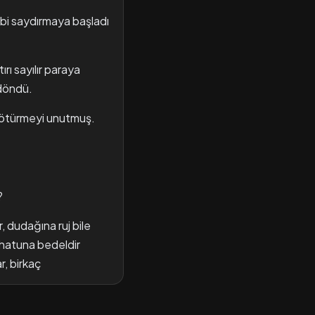
ibi saydırmaya başladı
ı sayılır paraya
 döndü.
 götürmeyi unutmuş.
?
, dudağına ruj bile
u hatuna bedeldir
r, birkaç