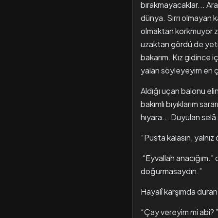
bırakmayacaklar... Ara
dünya. Sırrı olmayan ka
olmaktan korkmuyor za
uzaktan gördü de yeti
bakarım. Kız gidince i
yalan söyleyeyim en ç
Aldığı uçan balonu eli
bakımlı bıyıklarım sara
hıyara... Duyulan selâ
“Pusta kalasın, yalnız ö
“Eyvallah anacığım.” 
doğurmasaydın.”
Hayalî karşımda duran 
“Çay vereyim mi abi? 