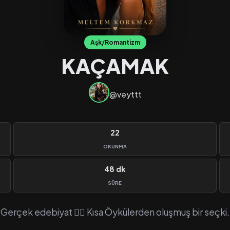
Aşk/Romantizm
KAÇAMAK
@veyttt
22
OKUNMA
48 dk
SÜRE
Gerçek edebiyat ✍🏻 Kısa Öykülerden oluşmuş bir seçki.