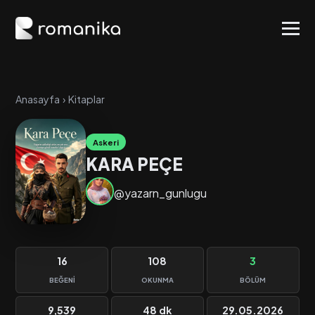
Anasayfa
›
Kitaplar
Askeri
KARA PEÇE
@yazarn_gunlugu
16
108
3
BEĞENI
OKUNMA
BÖLÜM
9,539
48 dk
29.05.2026