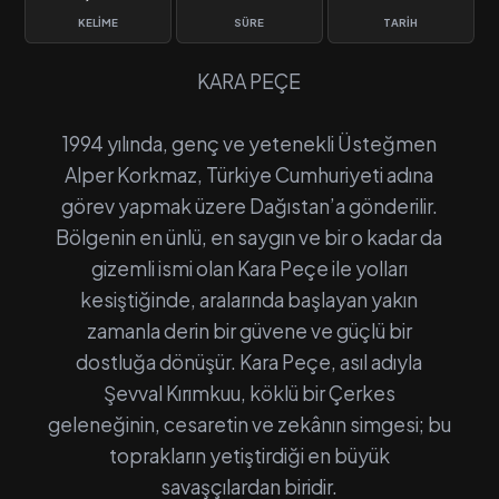
KELIME
SÜRE
TARIH
KARA PEÇE
1994 yılında, genç ve yetenekli Üsteğmen
Alper Korkmaz, Türkiye Cumhuriyeti adına
görev yapmak üzere Dağıstan’a gönderilir.
Bölgenin en ünlü, en saygın ve bir o kadar da
gizemli ismi olan Kara Peçe ile yolları
kesiştiğinde, aralarında başlayan yakın
zamanla derin bir güvene ve güçlü bir
dostluğa dönüşür. Kara Peçe, asıl adıyla
Şevval Kırımkuu, köklü bir Çerkes
geleneğinin, cesaretin ve zekânın simgesi; bu
toprakların yetiştirdiği en büyük
savaşçılardan biridir.