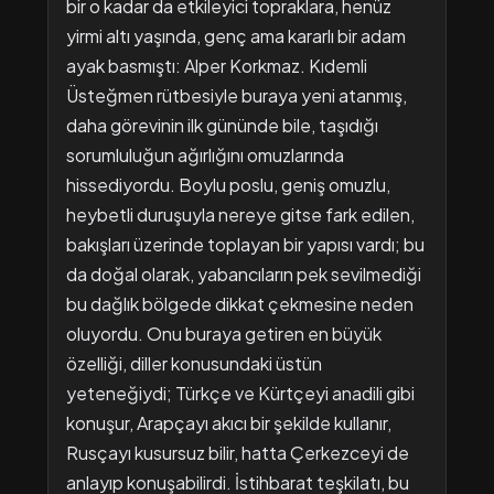
bir o kadar da etkileyici topraklara, henüz
yirmi altı yaşında, genç ama kararlı bir adam
ayak basmıştı: Alper Korkmaz. Kıdemli
Üsteğmen rütbesiyle buraya yeni atanmış,
daha görevinin ilk gününde bile, taşıdığı
sorumluluğun ağırlığını omuzlarında
hissediyordu. Boylu poslu, geniş omuzlu,
heybetli duruşuyla nereye gitse fark edilen,
bakışları üzerinde toplayan bir yapısı vardı; bu
da doğal olarak, yabancıların pek sevilmediği
bu dağlık bölgede dikkat çekmesine neden
oluyordu. Onu buraya getiren en büyük
özelliği, diller konusundaki üstün
yeteneğiydi; Türkçe ve Kürtçeyi anadili gibi
konuşur, Arapçayı akıcı bir şekilde kullanır,
Rusçayı kusursuz bilir, hatta Çerkezceyi de
anlayıp konuşabilirdi. İstihbarat teşkilatı, bu