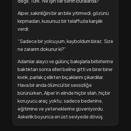
değil, Türk. Ne işin var senin buralarda?”
Alper, sakinliğini bir an bile yitirmedi, gözünü
kırpmadan, kusursuz bir telaffuzla karşılık
verdi:
“Sadece bir yolcuyum, kayboldum biraz. Size
ne zararım dokunur ki?”
Adamlar alaycı ve gülünç bakışlarla birbirlerine
baktıktan sonra elleri beline gitti ve birer birer
kıvrık, parlak çelikten bıçaklarını çıkardılar.
Hava bir anda ölümcül bir sessizliğe
bürünürken, Alper’in elinde hiçbir silah, hiçbir
koruyucu araç yoktu; sadece bedenine,
eğitimine ve yeteneklerine güveniyordu.
Askerlik boyunca en üst seviyede dövüş