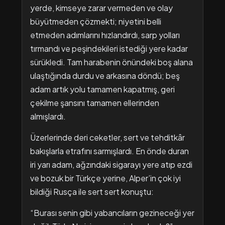
yerde, kimseye zarar vermeden ve olay
büyütmeden çözmekti; niyetini belli
etmeden adımlarını hızlandırdı, sarp yolları
tırmandı ve peşindekileri istediği yere kadar
sürükledi. Tam harabenin önündeki boş alana
ulaştığında durdu ve arkasına döndü; beş
adam artık yolu tamamen kapatmış, geri
çekilme şansını tamamen ellerinden
almışlardı.
Üzerlerinde deri ceketler, sert ve tehditkâr
bakışlarla etrafını sarmışlardı. En önde duran
iri yarı adam, ağzındaki sigarayı yere atıp ezdi
ve bozuk bir Türkçe yerine, Alper’in çok iyi
bildiği Rusça ile sert sert konuştu:
“Burası senin gibi yabancıların gezineceği yer