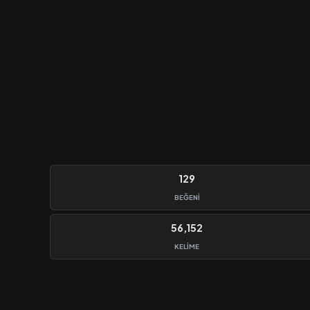
129
BEĞENI
56,152
KELIME