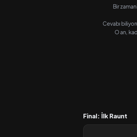
Bir zamanl
Cevabı biliyor
O an, kad
Final: İlk Raunt