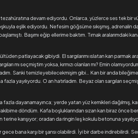
ına tezahüratına devam ediyordu. Onlarca, yüzlerce ses tek bir
şkuyla eşlik ediyordu. Nefesim göğsüme sıkışmış, adrenalin d
aşlamıştı. Başımı eğip ellerime baktım. Tırnak aralarımdaki ka
ültüden patlayacak gibiydi. El sargılarımı ıslatan kan parmak 
gıları mı seçmiştim yoksa, kırmızı olanları mı? Emin olamıyordu
dım. Sanki temizleyebilecekmişim gibi… Kan bir anda bileğime
a fazla yayılıyordu. O an hatırladım. Beyaz olan sargıları seçm
 fazla dayanamayınca; yerde yatan yüz kemikleri dağılmış, kas
akibime döndüm. Kafa boşluklarından sızan kan biraz önce ben
 terine karışıyor; oradan da ringin leş kokulu betonuna yayılıy
 gece bana karşı bir şansı olabilirdi. İyi bir darbe indirebilirdi. S