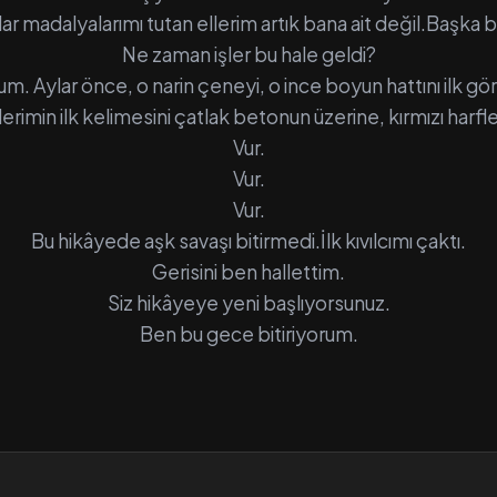
ar madalyalarımı tutan ellerim artık bana ait değil.Başka bi
Ne zaman işler bu hale geldi?
um. Aylar önce, o narin çeneyi, o ince boyun hattını ilk
erimin ilk kelimesini çatlak betonun üzerine, kırmızı harfle
Vur.
Vur.
Vur.
Bu hikâyede aşk savaşı bitirmedi.İlk kıvılcımı çaktı.
Gerisini ben hallettim.
Siz hikâyeye yeni başlıyorsunuz.
Ben bu gece bitiriyorum.