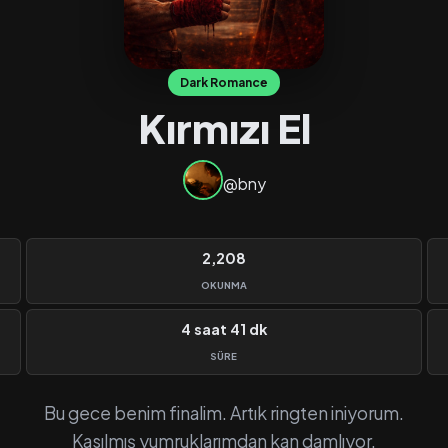
Dark Romance
Kırmızı El
@bny
2,208
OKUNMA
4 saat 41 dk
SÜRE
Bu gece benim finalim. Artık ringten iniyorum.
Kasılmış yumruklarımdan kan damlıyor.