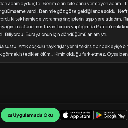
den adam oydu işte. Benim olanı bile bana vermeyen adam… 
r gülümseme vardı. Benimle göz göze geldiği anda soldu. Nef
yordu ki tek hamlede yıpranmış ring iplerini aşıp yere atladım.
İki ayağımın üstüne muntazam bir iniş yaptığımda Patron’un iki k
dı. Biliyordu. Buraya onun için döndüğümü anlamıştı.
 sustu. Artık coşkulu haykırışlar yerini tekinsiz bir bekleyişe bır
 görmek istedikleri ölüm… Kimin olduğu fark etmez. Oysa ben
📖 Uygulamada Oku