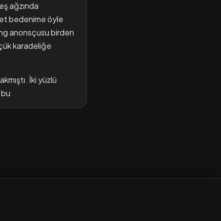
Leş ağzında
ret bedenime öyle
 Ring anonsçusu birden
üçük karadeliğe
akmıştı. İki yüzlü
 bu