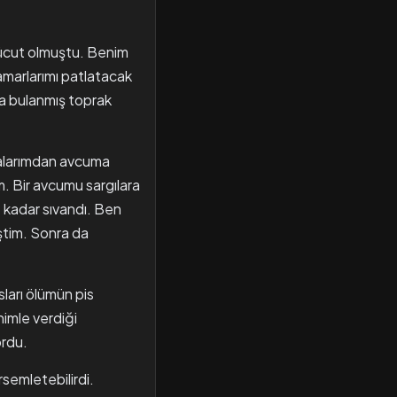
 vücut olmuştu. Benim
amarlarımı patlatacak
na bulanmış toprak
aralarımdan avcuma
m. Bir avcumu sargılara
 kadar sıvandı. Ben
iştim. Sonra da
ları ölümün pis
imle verdiği
ordu.
ersemletebilirdi.