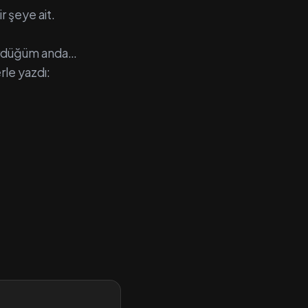
r şeye ait.
 gördüğüm anda…
rle yazdı: