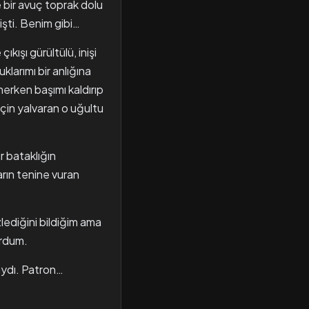
 bir avuç toprak dolu
şti. Benim gibi…
kışı gürültülü, inişi
klarımı bir anlığına
erken başımı kaldırıp
için yalvaran o uğultu
 bataklığın
rın tenine vuran
lediğini bildiğim ama
ordum.
aydı. Patron…