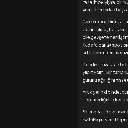
Yeterince iyiyse bir 
yumruklarımdan başka 
Rakibim son bir kez dah
ise ani olmuştu. İşinin
bile gevşetememiştim.
ilk defa parlak spot ı
artık zihnimden mi süz
Kendime uzaktan bakma
yıldızıydım. Bir zaman
gururlu ağırlığını hiss
Artık yerin dibinde, d
göremediğim o kor ate
Sonunda gözlerim en 
Bataklığın kralı! Hepim