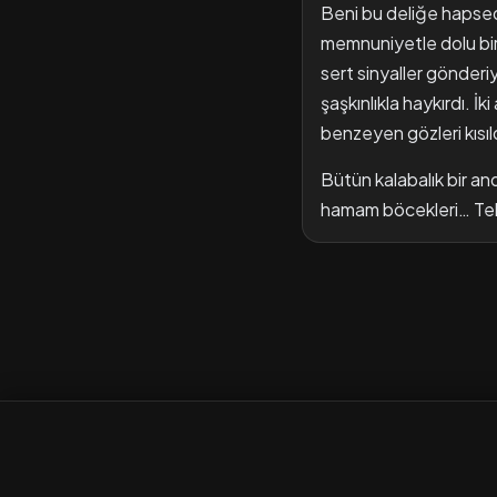
Beni bu deliğe hapse
memnuniyetle dolu bi
sert sinyaller gönderi
şaşkınlıkla haykırdı. 
benzeyen gözleri kısıl
Bütün kalabalık bir anda
hamam böcekleri… Tek