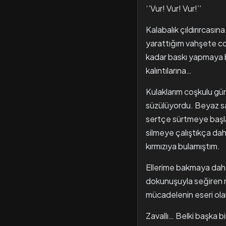
‘’Vur! Vur! Vur!’’
Kalabalık çıldırırcas
yarattığım vahşete co
kadar baskı yapmaya b
kalıntılarına…
Kulaklarım coşkulu gür
süzülüyordu. Beyaz sar
sertçe sürtmeye başla
silmeye çalıştıkça dah
kırmızıya bulamıştım.
Ellerime bakmaya daha
dokunuşuyla seğiren r
mücadelenin eseri olan
Zavallı… Belki başka bir