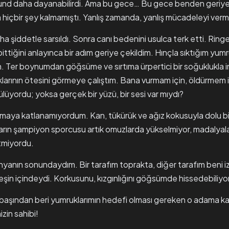
raund daha dayanabilirdi. Ama bu gece… Bu gece benden geriye
hiçbir şey kalmamıştı. Yanlış zamanda, yanlış mücadeleyi vermi
a şiddetle sarsıldı. Sonra canı bedenini usulca terk etti. Ringe çı
 bittiğini anlayınca bir adım geriye çekildim. Hınçla sıktığım yumru
 Ter boynumdan göğsüme ve sırtıma ürpertici bir soğuklukla in
şıklarının ötesini görmeye çalıştım. Bana vurmam için, öldürmem 
ülüyordu; yoksa gerçek bir yüzü, bir sesi var mıydı?
ya katlanamıyordum. Kan, tükürük ve ağız kokusuyla dolu bir
ların şampiyon sporcusu artık omuzlarda yükselmiyor, madalyala
etmiyordu.
ünyanın sonundaydım. Bir tarafım toprakta, diğer tarafım beni iz
şin içindeydi. Korkusunu, kızgınlığını göğsümde hissedebiliy
başından beri yumruklarımın hedefi olması gereken o adama k
izin sahibi!