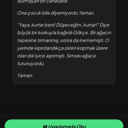
durmayan bir canavardı.
Ona çocuk bile diyemiyordu Yaman.
"Yaya, kurtar beni! Düşeceğim, kurtar!" Diye
büyük bir korkuyla bağırdı Gökçe. Bir ağacın
tepesine tırmanmış, sonra da inememişti. O
yerinde kıpırdandıkça zaten kopmak üzere
olan dal iyice aşınmıştı. Sımsıkı ağaca
tutunuyordu.
Yaman,
📖 Uygulamada Oku