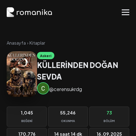
Anasayfa
›
Kitaplar
Askeri
KÜLLERİNDEN DOĞAN
SEVDA
@cerensukrdg
1,045
55,246
73
BEĞENI
OKUNMA
BÖLÜM
170,776
14 saat 14 dk
16.09.2025