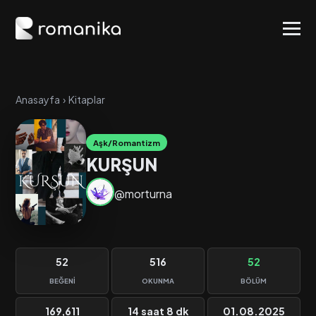
Anasayfa
›
Kitaplar
Aşk/Romantizm
KURŞUN
@morturna
52
516
52
BEĞENI
OKUNMA
BÖLÜM
169,611
14 saat 8 dk
01.08.2025