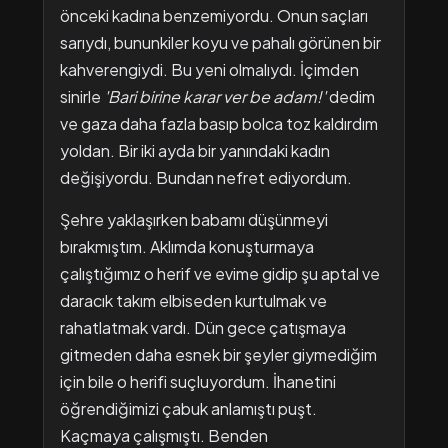
önceki kadına benzemiyordu. Onun saçları
sarıydı, bununkiler koyu ve pahalı görünen bir
kahverengiydi. Bu yeni olmalıydı. İçimden
sinirle
'Bari birine karar ver be adam!'
dedim
ve gaza daha fazla basıp bolca toz kaldırdım
yoldan. Bir iki ayda bir yanındaki kadın
değişiyordu. Bundan nefret ediyordum.
Şehre yaklaşırken babamı düşünmeyi
bırakmıştım. Aklımda konuşturmaya
çalıştığımız o herif ve evime gidip şu aptal ve
daracık takım elbiseden kurtulmak ve
rahatlatmak vardı. Dün gece çatışmaya
gitmeden daha esnek bir şeyler giymediğim
için bile o herifi suçluyordum. İhanetini
öğrendiğimizi çabuk anlamıştı puşt.
Kaçmaya çalışmıştı. Benden