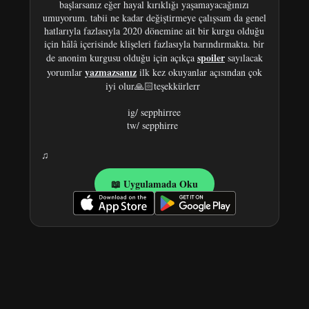
başlarsanız eğer hayal kırıklığı yaşamayacağınızı
umuyorum. tabii ne kadar değiştirmeye çalışsam da genel
hatlarıyla fazlasıyla 2020 dönemine ait bir kurgu olduğu
için hâlâ içerisinde klişeleri fazlasıyla barındırmakta. bir
spoiler
de anonim kurgusu olduğu için açıkça
sayılacak
yazmazsanız
yorumlar
ilk kez okuyanlar açısından çok
iyi olur
🙏🏻
teşekkürlerr
ig/ sepphirree
tw/ sepphirre
♫
📖 Uygulamada Oku