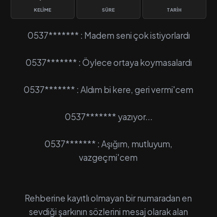
KELIME
SÜRE
TARIH
0537******* : Madem seni çok istiyorlardı
0537******* : Öylece ortaya koymasalardı
0537******* : Aldım bi kere, geri vermi'cem
0537******* yazıyor...
0537******* : Aşığım, mutluyum,
vazgeçmi'cem
Rehberine kayıtlı olmayan bir numaradan en
sevdiği şarkının sözlerini mesaj olarak alan