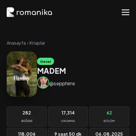
Anasayfa
›
Kitaplar
Genel
MADEM
@sepphirre
282
17,314
62
BEĞENI
OKUNMA
BÖLÜM
118,006
9 saat 50 dk
06.08.2025