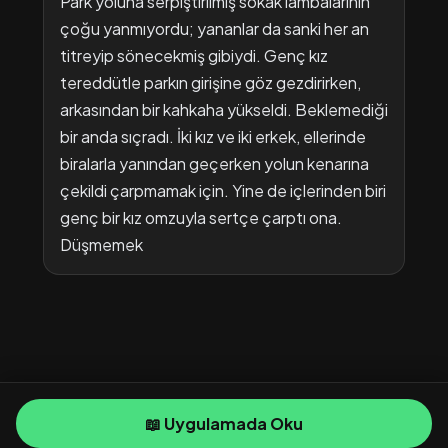
Park yoluna serpiştirilmiş sokak lambalarının
çoğu yanmıyordu; yananlar da sanki her an
titreyip sönecekmiş gibiydi. Genç kız
tereddütle parkın girişine göz gezdirirken,
arkasından bir kahkaha yükseldi. Beklemediği
bir anda sıçradı. İki kız ve iki erkek, ellerinde
biralarla yanından geçerken yolun kenarına
çekildi çarpmamak için. Yine de içlerinden biri
genç bir kız omzuyla sertçe çarptı ona.
Düşmemek
📖 Uygulamada Oku