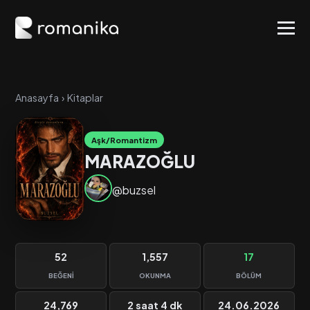
Anasayfa
›
Kitaplar
Aşk/Romantizm
MARAZOĞLU
@buzsel
52
1,557
17
BEĞENI
OKUNMA
BÖLÜM
24,769
2 saat 4 dk
24.06.2026