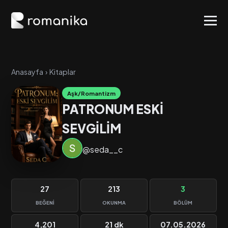
Anasayfa
›
Kitaplar
Aşk/Romantizm
PATRONUM ESKİ
SEVGİLİM
@seda__c
27
213
3
BEĞENI
OKUNMA
BÖLÜM
4,201
21 dk
07.05.2026