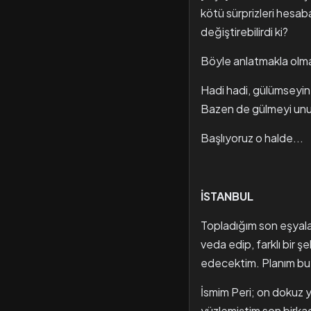
kötü sürprizleri hesab
değiştirebilirdi ki?
Böyle anlatmakla olma
Hadi hadi, gülümseyin;
Bazen de gülmeyi un
Başlıyoruz o halde...
İSTANBUL
Topladığım son eşyala
veda edip, farklı bir 
edecektim. Planım b
İsmim Peri; on dokuz y
yüzlemiştim son birkaç