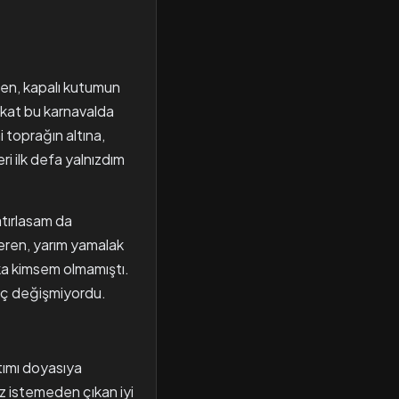
eyen, kapalı kutumun
kat bu karnavalda
 toprağın altına,
i ilk defa yalnızdım
atırlasam da
eren, yarım yamalak
a kimsem olmamıştı.
nuç değişmiyordu.
ımı doyasıya
iz istemeden çıkan iyi