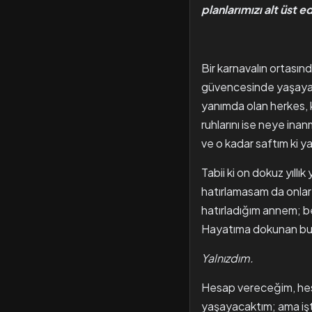
planlarımızı alt üst 
Bir karnavalın ortasın
güvencesinde yaşayan
yanımda olan herkes, k
ruhlarını ise neye ina
ve o kadar saftım ki 
Tabii ki on dokuz yıl
hatırlamasam da onlar
hatırladığım annem; 
Hayatıma dokunan bu 
Yalnızdım.
Hesap vereceğim, hes
yaşayacaktım; ama işte