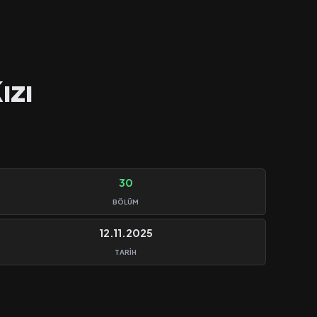
ızı
30
BÖLÜM
12.11.2025
TARIH