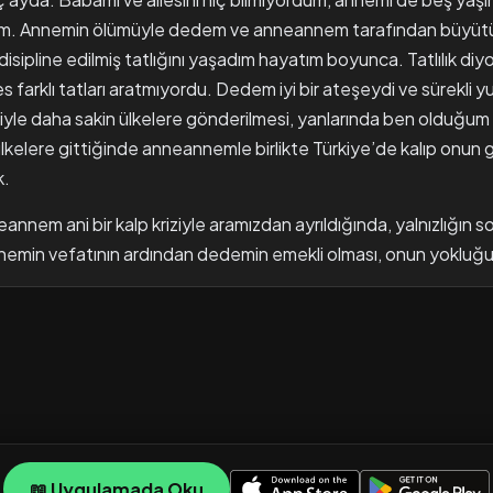
m. Annemin ölümüyle dedem ve anneannem tarafından büyütü
 disipline edilmiş tatlığını yaşadım hayatım boyunca. Tatlılık di
 farklı tatları aratmıyordu. Dedem iyi bir ateşeydi ve sürekli y
iyle daha sakin ülkelere gönderilmesi, yanlarında ben olduğum i
 ülkelere gittiğinde anneannemle birlikte Türkiye’de kalıp onun
k.
nnem ani bir kalp kriziyle aramızdan ayrıldığında, yalnızlığın so
nemin vefatının ardından dedemin emekli olması, onun yokluğ
📖 Uygulamada Oku