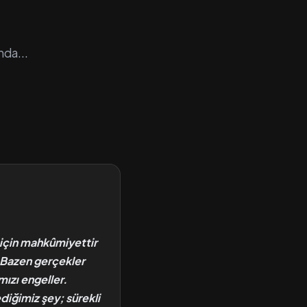
nda...
 için mahkûmiyettir
 Bazen gerçekler
ızı engeller.
diğimiz şey; sürekli