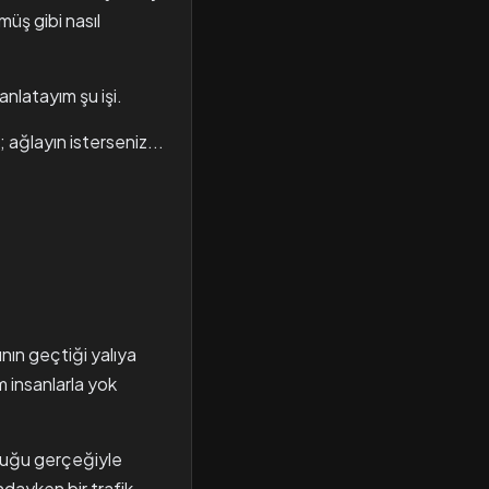
müş gibi nasıl
nlatayım şu işi.
 ağlayın isterseniz...
nın geçtiği yalıya
m insanlarla yok
lduğu gerçeğiyle
dayken bir trafik