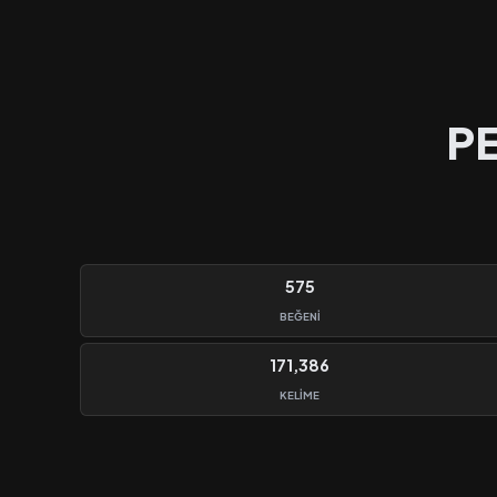
PE
575
BEĞENI
171,386
KELIME