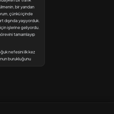
lmenin, bir yandan
yorum, çünkü içinde
urt dışında yaşıyorduk.
çin işlerine geliyordu.
 görevini tamamlayıp
ğuk nefesini ilk kez
unun burukluğunu