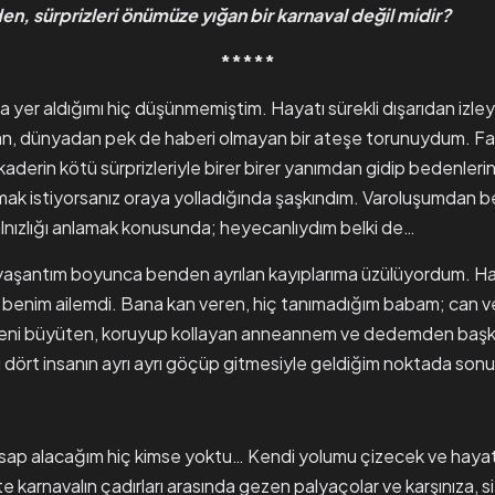
eden, sürprizleri önümüze yığan bir karnaval değil midir?
*****
da yer aldığımı hiç düşünmemiştim. Hayatı sürekli dışarıdan izl
, dünyadan pek de haberi olmayan bir ateşe torunuydum. Fa
aderin kötü sürprizleriyle birer birer yanımdan gidip bedenlerini
nmak istiyorsanız oraya yolladığında şaşkındım. Varoluşumdan ber
yalnızlığı anlamak konusunda; heyecanlıydım belki de…
lık yaşantım boyunca benden ayrılan kayıplarıma üzülüyordum. H
 benim ailemdi. Bana kan veren, hiç tanımadığım babam; can v
beni büyüten, koruyup kollayan anneannem ve dedemden başk
dört insanın ayrı ayrı göçüp gitmesiyle geldiğim noktada so
ap alacağım hiç kimse yoktu… Kendi yolumu çizecek ve hayat
 karnavalın çadırları arasında gezen palyaçolar ve karşınıza, s