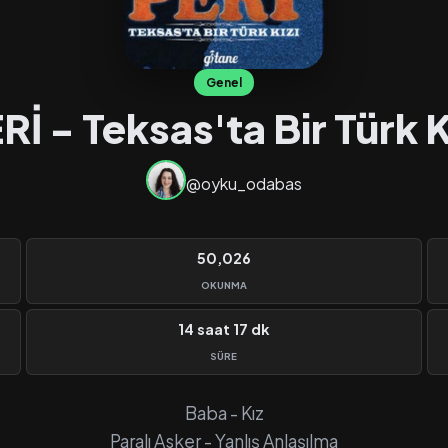
Genel
Rİ - Teksas'ta Bir Türk K
@oyku_odabas
50,026
OKUNMA
14 saat 17 dk
SÜRE
Baba - Kız
Paralı Asker - Yanlış Anlaşılma