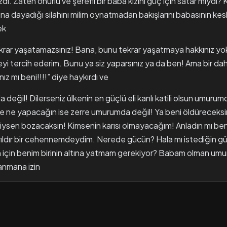
di. Zaten onurlu ve şerefli bir baba kızını güç için satar mıydı? 
na dayadığı silahını milim oynatmadan bakışlarını babasının kes
ek
krar yaşatamazsınız! Bana, bunu tekrar yaşatmaya hakkınız yok
 tercih ederim. Bunu ya siz yaparsınız ya da ben! Ama bir da
z mı beni!!!!” diye haykırdı ve
eğil! Dilerseniz ülkenin en güçlü eli kanlı katili olsun umurum
e ne yapacağın ise zerre umurumda değil! Ya beni öldüreceksin
iysen bozacaksın! Kimsenin karısı olmayacağım! Anladın mı ben
yıldır bir cehennemdeydim. Nerede gücün? Hala mı istediğin g
 için benim birinin altına yatmam gerekiyor? Babam olman um
nmana izin