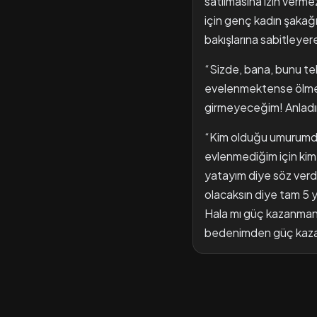
satılmasına izin vermez
için genç kadın şakağı
bakışlarına sabitleyer
“Sizde, bana, bunu te
evelenmektense ölmeyi
girmeyeceğim! Anladını
“Kim olduğu umurumda d
evlenmediğim için kim
yatayım diye söz verd
olacaksın diye tam 5 
Hala mı güç kazanman
bedenimden güç kaza