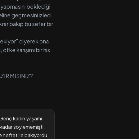
k yapmasını beklediği
line geçmesini izledi.
krar bakıp bu sefer bir
ekiyor” diyerek ona
öfke karışımı bir his
ZIR MISINIZ?
. Genç kadın yaşamı
 kadar söylememişti.
e nefret ile bakıyordu.