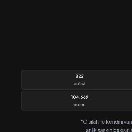
822
BEĞENI
104,669
KELIME
“O silah ile kendini vu
anlık şaşkın bakışın