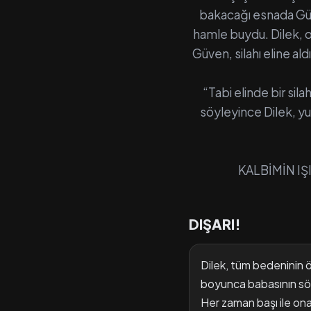
bakacağı esnada Güve
hamle buydu. Dilek, o
Güven, silahı eline al
“Tabi elinde bir s
söyleyince Dilek, yu
KALBİMİN IŞ
DIŞARI!
Dilek, tüm bedeninin 
boyunca babasının söz
Her zaman başı ile ona