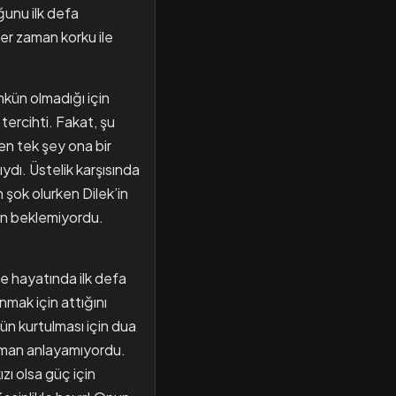
ğunu ilk defa
er zaman korku ile
ümkün olmadığı için
tercihti. Fakat, şu
ten tek şey ona bir
ydı. Üstelik karşısında
n şok olurken Dilek’in
ndan beklemiyordu.
e hayatında ilk defa
nmak için attığını
ün kurtulması için dua
zaman anlayamıyordu.
zı olsa güç için