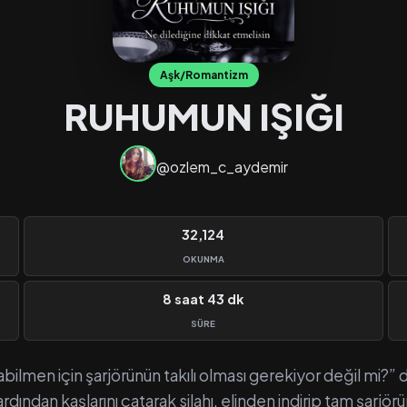
Aşk/Romantizm
RUHUMUN IŞIĞI
@ozlem_c_aydemir
32,124
OKUNMA
8 saat 43 dk
SÜRE
rabilmen için şarjörünün takılı olması gerekiyor değil mi?” d
 ardından kaşlarını çatarak silahı, elinden indirip tam şarjö