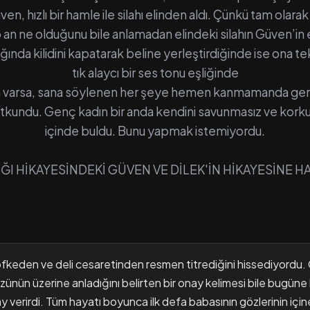
n, hızlı bir hamle ile silahı elinden aldı. Çünkü tam olara
 an ne olduğunu bile anlamadan elindeki silahın Güven’in e
dığında kilidini kapatarak beline yerleştirdiğinde ise ona te
tık alaycı bir ses tonu eşliğinde
ilah varsa, sana söylenen her şeye hemen kanmamanda ger
tkundu. Genç kadın bir anda kendini savunmasız ve korku, 
içinde buldu. Bunu yapmak istemiyordu.
IĞI HİKAYESİNDEKİ GÜVEN VE DİLEK'İN HİKAYESİNE HA
öfkeden ve deli cesaretinden resmen titrediğini hissediyordu
ünün üzerine anladığını belirten bir onay kelimesi bile bugüne
y verirdi. Tüm hayatı boyunca ilk defa babasının gözlerinin için