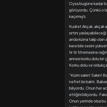
Oysa bugüne kadar bab
görüyordu. Çünkü o la
kaçırmıştı.
Kudret Akçalı, akçalı a
sırtını yaslayabileceği
anda kızına talip olan 
kere bile sesini yükse
tir tir titremesine rağ
annesi korku dolu bir ç
Korku dolu ve oldukça 
“Kızım sakın! Sakın! B
nefret ile baktı. Baba
biliyordu. Onun her a
ettiğini biliyordu. Fa
Onun yerinde olsa bu a