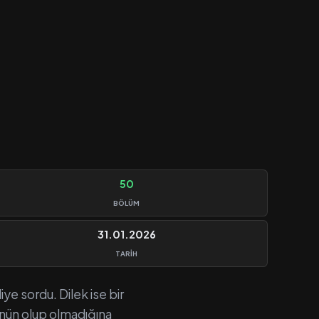
50
BÖLÜM
31.01.2026
TARIH
iye sordu. Dilek ise bir
rünün olup olmadığına