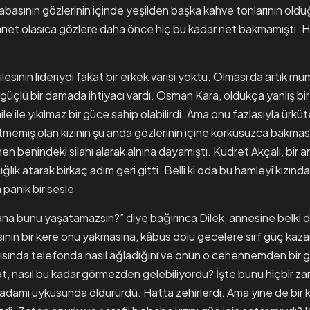
asının gözlerinin içinde yeşilden başka kahve tonlarının oldu
net olasıca gözlere daha önce hiç bu kadar net bakmamıştı. H
ilesinin lideriydi fakat bir erkek varisi yoktu. Olması da artık m
 güçlü bir damada ihtiyacı vardı. Osman Kara, oldukça yanlış bir 
aile ile yıkılmaz bir güce sahip olabilirdi. Ama onu fazlasıyla ürkü
ltmemiş olan kızının şu anda gözlerinin içine korkusuzca bakması
men benindeki silahı alarak alnına dayamıştı. Kudret Akçalı, bir a
ığlık atarak birkaç adım geri gitti. Belli ki oda bu hamleyi kızı
panik bir sesle
ana bunu yaşatamazsın?” diye bağırınca Dilek, annesine belki d
sının bir kere onu yakmasına, kâbus dolu gecelere sırf güç kaza
cısında telefonda nasıl ağladığını ve onun o cehennemden bir g
kat, nasıl bu kadar görmezden gelebiliyordu? İşte bunu hiçbir 
damı uykusunda öldürürdü. Hatta zehirlerdi. Ama yine de bir kı