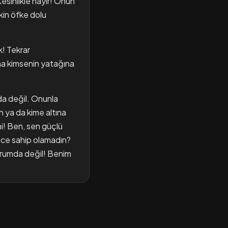
Kesinlikle hayır! Onun
kin öfke dolu
! Tekrar
ha kimsenin yatağına
da değil. Onunla
 ya da kime altına
i! Ben, sen güçlü
üce sahip olamadın?
urumda değil! Benim