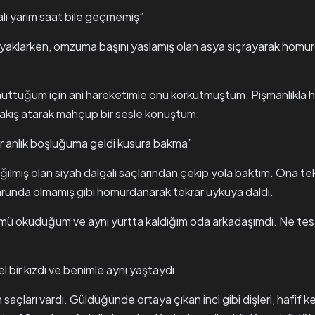
alı yarım saat bile geçmemiş”
yaklarken, omzuma başını yaslamış olan asya sıçrayarak homu
ttuğum için ani hareketimle onu korkutmuştum. Pişmanlıkla ha
akış atarak mahçup bir sesle konuştum:
ir anlık boşluğuma geldi kusura bakma”
ılmış olan siyah dalgalı saçlarından çekip yola baktım. Ona te
runda olmamış gibi homurdanarak tekrar uykuya daldı.
mü okuduğum ve aynı yurtta kaldığım oda arkadaşımdı. Ne tes
 bir kızdı ve benimle aynı yaştaydı.
 saçları vardı. Güldüğünde ortaya çıkan inci gibi dişleri, hafif k