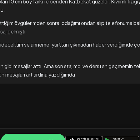
n 10 cm boy farkı ile benden Katbekat güzeldi. Kıvrımlı fiziğiyl
du.
tiğim övgülerimden sonra, odağımı ondan alıp telefonuma bak
aj gelmişti.
 gidecektim ve anneme, yurttan çıkmadan haber verdiğimde ço
n gibi mesajlar attı. Ama son stajımdı ve dersten geçmemin tek
an mesajları art ardına yazdığımda