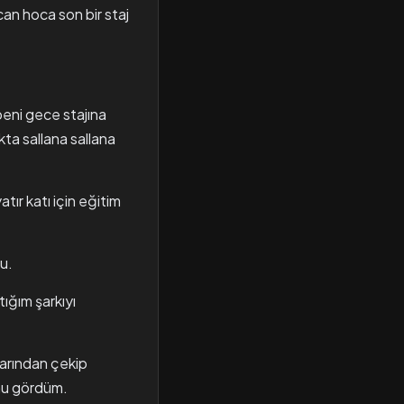
an hoca son bir staj
beni gece stajına
ta sallana sallana
ır katı için eğitim
u.
ığım şarkıyı
larından çekip
unu gördüm.