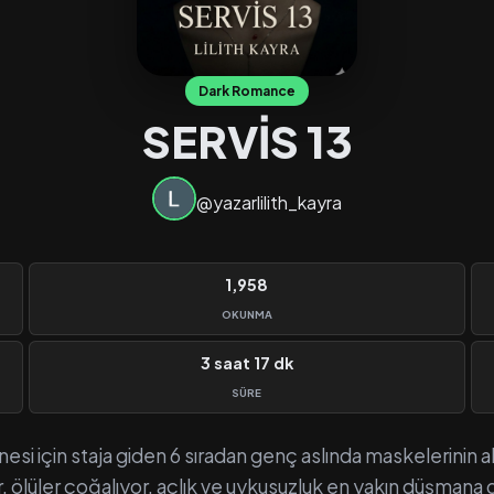
Dark Romance
SERVİS 13
@yazarlilith_kayra
1,958
OKUNMA
3 saat 17 dk
SÜRE
si için staja giden 6 sıradan genç aslında maskelerinin al
yor, ölüler çoğalıyor, açlık ve uykusuzluk en yakın düşman