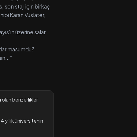
, son stajı için birkaç
hibi Karan Vuslater,
yıs’ın üzerine salar.
kadar masumdu?
n...”
 olan benzerlikler
 yıllık üniversitenin