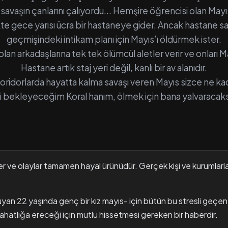
da savaşın çanlarını çalıyordu... Hemşire öğrencisi olan Mayıs
ikte gece yarısı ücra bir hastaneye gider. Ancak hastane sa
geçmişindeki intikam planı için Mayıs’ı öldürmek ister.
 olan arkadaşlarına tek tek ölümcül aletler verir ve onları Ma
Hastane artık staj yeri değil, kanlı bir av alanıdır.
 koridorlarda hayatta kalma savaşı veren Mayıs sizce ne 
i bekleyeceğim Koral hanım, ölmek için bana yalvaracaksı
r ve olaylar tamamen hayal ürünüdür. Gerçek kişi ve kurumlarla
yan 22 yaşında genç bir kız mayıs- için bütün bu stresli geçen 4
ahatlığa ereceği için mutlu hissetmesi gereken bir haberdir.