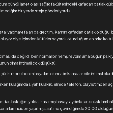
m çünkü lanet olası sağlık fakültesindeki kafadan çatlak gülc
 bilmediğim bir yerde staja gönderiyordu.
staj yapmayı falan da geçtim. Karının kafadan çatlak olduğu, 
oluyor diye İçimden küfürler sayarak oturduğum en arka koltuk
lması da değildi, ben normal bir hemşireydim ama bugün psikiyat
unun olma ihtimali çok düşüktü.
çünkü konu benim hayatım olunca imkansızlar bile ihtimal olurd
en kulağımda siyah kulaklık, elimde telefon, playlistimden açt
amdan baktığım yolda; kararmış havayı aydınlatan sokak lamba
, kenarları inciden yapılmış saatime çevirdiğimde 20.00 olduğ