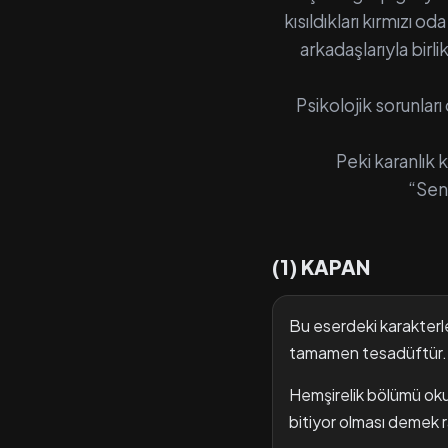
kısıldıkları kırmızı o
arkadaşlarıyla birl
Psikolojik sorunları
Peki karanlık
“Sen
(1) KAPAN
Bu eserdeki karakterle
tamamen tesadüftür.
H
emşirelik bölümü oku
bitiyor olması demek r