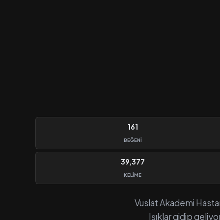
161
BEĞENI
39,377
KELIME
Vuslat Akademi Hastane
Işıklar gidip geli