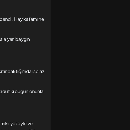
rdandı. Hay kafamı ne
la yarı baygın
krar baktığımda ise az
adüf ki bugün onunla
emikli yüzüyle ve