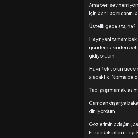
Ama ben sevinemiyordu
için beni, adını sanını
Üstelik gece stajına?
Hayır yani tamam bak 
göndermesinden belli 
gidiyordum.
Hayır tek sorun gece o
alacaktık. Normalde b
Tabi şaşırmamak lazım 
Camdan dışarıya bakark
dinliyordum.
Gözlerimin odağını, c
kolumdaki altın rengi