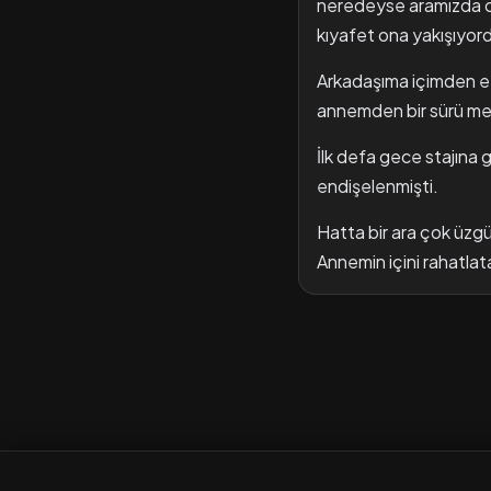
neredeyse aramızda ola
kıyafet ona yakışıyor
Arkadaşıma içimden et
annemden bir sürü mes
İlk defa gece stajına
endişelenmişti.
Hatta bir ara çok üzgü
Annemin içini rahatlat