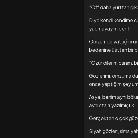
“Off daha yurttan çık
Diye kendi kendime ci
yapmayayım ben!
Omzumda yattığını unu
bedenine üstten bir b
“Özür dilerim canım, b
Gözlerimi, omzuma dağ
önce yaptığım şey um
Asya, benim aynı bölü
aynı staja yazılmıştık.
Gerçekten o çok güzel
Siyah gözleri, simsiyah