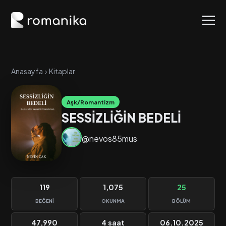
Anasayfa
›
Kitaplar
Aşk/Romantizm
SESSİZLİĞİN BEDELİ
@nevos85mus
119
1,075
25
BEĞENI
OKUNMA
BÖLÜM
47,990
4 saat
06.10.2025