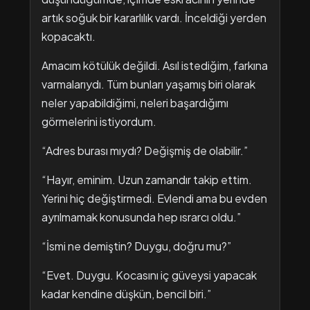
artık soğuk bir kararlılık vardı. İnceldiği yerden
kopacaktı.
Amacım kötülük değildi. Asıl istediğim, farkına
varmalarıydı. Tüm bunları yaşamış biri olarak
neler yapabildiğimi, neleri başardığımı
görmelerini istiyordum.
“Adres burası mıydı? Değişmiş de olabilir.”
“Hayır, eminim. Uzun zamandır takip ettim.
Yerini hiç değiştirmedi. Evlendi ama bu evden
ayrılmamak konusunda hep ısrarcı oldu.”
“İsmi ne demiştin? Duygu, doğru mu?”
“Evet. Duygu. Kocasını iç güveysi yapacak
kadar kendine düşkün, bencil biri.”