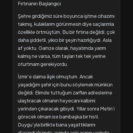
Fırtınanın Başlangıcı
Şehre girdiğimiz süre boyunca işitme cihazımı
takmış, kulaklarım görünmesin diye saçlarımla
özellikle örtmüştüm. Bu bir fırtına değildi; çok
daha şiddetli, yıkıcı bir şeyin hazırlığıydı. Asla
af yoktu. Gamze olarak, hayatımda yarım
kalmış ne varsa, tüm taşları tek tek yerine
oturtmam gerekiyordu.
İzmir’e daima âşık olmuştum. Ancak
yaşadığım şehir için bunu söylemek mümkün
değildi. Elimde tuttuğum zarfları adreslerine
ulaştıracak olmanın heyecanı kalbimi
yerinden çıkaracak gibiydi. Yıllar sonra Metin’i
görecek olmam ise bambaşka bir histi.
Duygu’yla birlikte bana yaşattıklarını
düşündüğümde, içimde eski acının yerinde