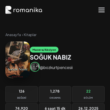
Anasayfa
›
Kitaplar
Macera/Aksiyon
SOĞUK NABIZ
@bozkurtpencesii
126
1,278
22
BEĞENI
OKUNMA
BÖLÜM
74,920
6 saat 15 dk
26.12.2025