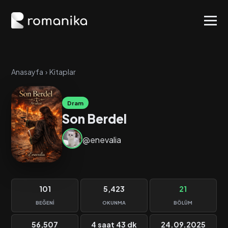
Anasayfa
›
Kitaplar
Dram
Son Berdel
@enevalia
101
5,423
21
BEĞENI
OKUNMA
BÖLÜM
56,507
4 saat 43 dk
24.09.2025