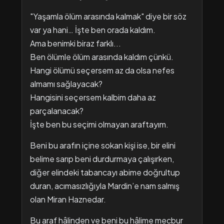
"Yaşamla ölüm arasında kalmak" diye bir söz
var ya hani… İşte ben orada kaldım.
Ama benimki biraz farklı...
Ben ölümle ölüm arasında kaldım çünkü.
Hangi ölümü seçersem az da olsa nefes
almamı sağlayacak?
Hangisini seçersem kalbim daha az
parçalanacak?
İşte ben bu seçimi olmayan araftayım.
Beni bu arafın içine sokan kişi ise, bir elini
belime sarıp beni durdurmaya çalışırken,
diğer elindeki tabancayı abime doğrultup
duran, acımasızlığıyla Mardin’e nam salmış
olan Miran Haznedar.
Bu araf hâlinden ve beni bu hâlime mecbur