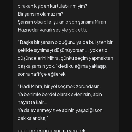
bırakan kişiden kurtulabilir miyim?
Bir şansım olamaz mı?
Şansım olsa bile, şu an o son şansımı Miran
Haznedar kararlı sesiyle yok etti:
“Başka bir şansın olduğunu ya da bu işten bir
şekilde sıyrılmayı düşünüyorsan... yok et o
düşüncelerini Mihra, çünkü seçim yapmaktan
başka şansın yok.” dedi kulağıma yaklaşıp,
sonra hafifçe eğilerek:
“Hadi Mihra, bir yol seçmek zorundasın.
Ya benimle berdel olarak evlenirsin, abin
hayatta kalır…
Ya da evlenmeyiz ve abinin yaşadığı son
dakikalar olur,”
dedi, nefesini boynuma vererek.