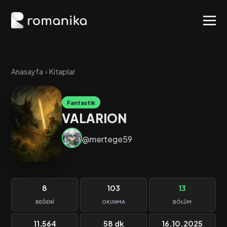
Anasayfa
›
Kitaplar
Fantastik
VALARION
@mertege59
8
103
13
BEĞENI
OKUNMA
BÖLÜM
11,564
58 dk
16.10.2025