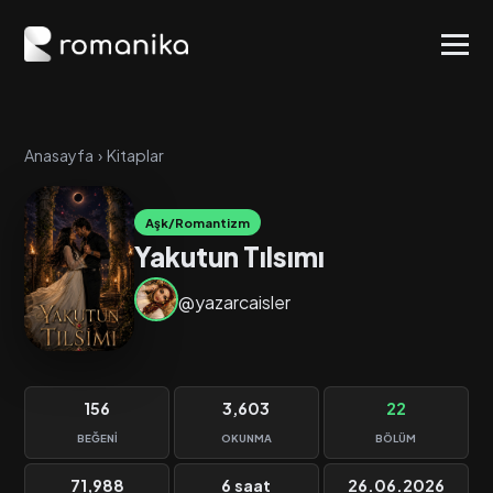
Anasayfa
›
Kitaplar
Aşk/Romantizm
Yakutun Tılsımı
@yazarcaisler
156
3,603
22
BEĞENI
OKUNMA
BÖLÜM
71,988
6 saat
26.06.2026