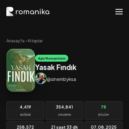
Anasayfa
›
Kitaplar
Aşk/Romantizm
Yasak Fındık
@sinembyksa
4,419
354,841
78
BEĞENI
OKUNMA
BÖLÜM
258,572
21 saat 33 dk
07.08.2025