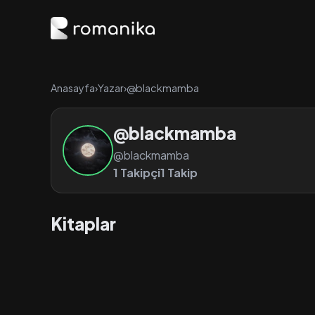
Anasayfa
›
Yazar
›
@blackmamba
@blackmamba
@blackmamba
1 Takipçi
1 Takip
Kitaplar