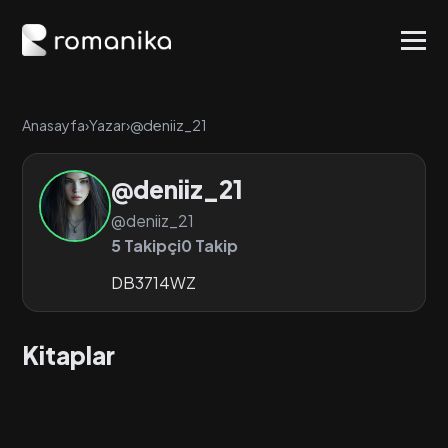
Anasayfa
›
Yazar
›
@deniiz_21
@deniiz_21
@deniiz_21
5 Takipçi
0 Takip
DB3714WZ
Kitaplar