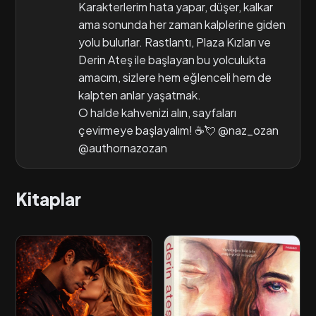
Karakterlerim hata yapar, düşer, kalkar
ama sonunda her zaman kalplerine giden
yolu bulurlar. Rastlantı, Plaza Kızları ve
Derin Ateş ile başlayan bu yolculukta
amacım, sizlere hem eğlenceli hem de
kalpten anlar yaşatmak.
O halde kahvenizi alın, sayfaları
çevirmeye başlayalım! ☕💘 @naz_ozan
@authornazozan
Kitaplar