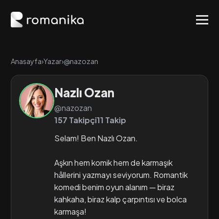
Anasayfa
›
Yazar
›
@nazozan
Nazlı Ozan
@nazozan
157 Takipçi
11 Takip
Selam! Ben Nazlı Ozan.
Aşkın hem komik hem de karmaşık
hâllerini yazmayı seviyorum. Romantik
komedi benim oyun alanım — biraz
kahkaha, biraz kalp çarpıntısı ve bolca
karmaşa!