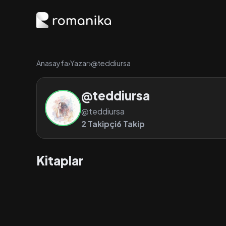
Anasayfa
›
Yazar
›
@teddiursa
@teddiursa
@teddiursa
2 Takipçi
6 Takip
Kitaplar