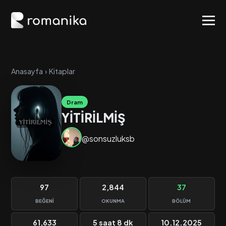
Anasayfa
›
Kitaplar
Dram
YİTİRİLMİŞ
@sonsuzluksb
97
2,844
37
BEĞENI
OKUNMA
BÖLÜM
61,633
5 saat 8 dk
10.12.2025