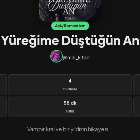
Aşk/Romantizm
Yüreğime Düştüğün An
@mai_kitap
4
OKUNMA
58 dk
SÜRE
Vampir kral ve bir yıldızın hikayesi...