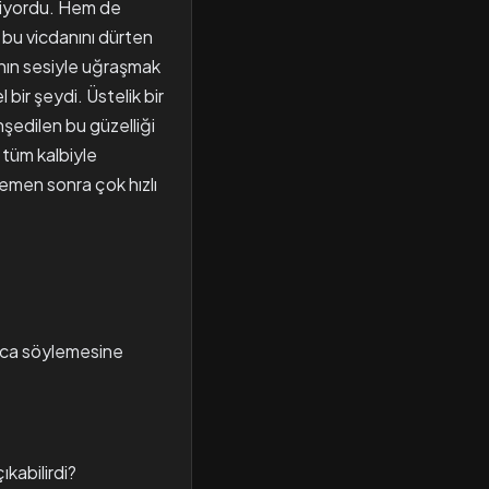
diyordu. Hem de
 bu vicdanını dürten
ının sesiyle uğraşmak
bir şeydi. Üstelik bir
şedilen bu güzelliği
tüm kalbiyle
emen sonra çok hızlı
rca söylemesine
ıkabilirdi?