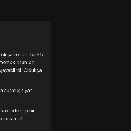
oluşan o hisle birlikte
memek insani bir
aşayabilirdi. Oldukça
nına düşmüş siyah
 kalbinde hep bir
ulaşamamıştı.