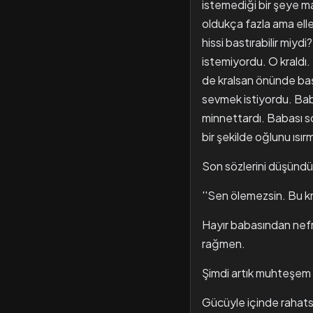
istemediği bir şeye m
oldukça fazla ama ell
hissi bastırabilir miy
istemiyordu. O kraldı.
de kralsan önünde baş
sevmek istiyordu. Bab
minnettardı. Babası s
bir şekilde oğlunu ısırm
Son sözlerini düşündü
''Sen ölemezsin. Bu kr
Hayır babasından nef
rağmen.
Şimdi artık muhteşem 
Gücüyle içinde rahatsız