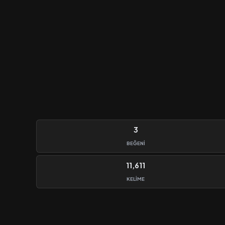
3
BEĞENI
11,611
KELIME