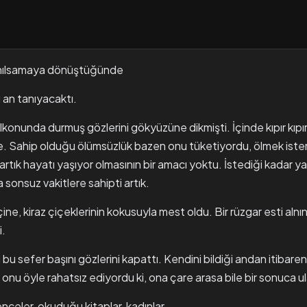
anılsamaya dönüştüğünde
an tanıyacaktı.
konunda durmuş gözlerini gökyüzüne dikmişti. İçinde kıpır kıpır 
e. Sahip olduğu ölümsüzlük bazen onu tüketiyordu, ölmek iste
rtık hayatı yaşıyor olmasının bir amacı yoktu. İstediği kadar y
a sonsuz vakitlere sahipti artık.
çine, kiraz çiçeklerinin kokusuyla mest oldu. Bir rüzgar esti al
i.
 sefer başını gözlerini kapattı. Kendini bildiği andan itibaren
 onu öyle rahatsız ediyordu ki, ona çare arasa bile bir sonuca 
enceler, okuduğu kitaplar, kadınlar...