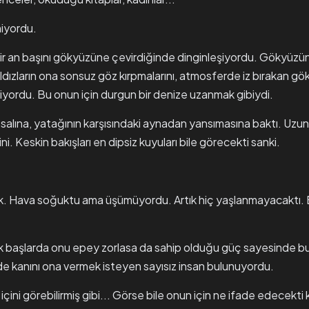
miyordu.
 bir an başını gökyüzüne çevirdiğinde dinginleşiyordu. Gökyüz
ldızların ona sonsuz göz kırpmalarını, atmosferde iz bırakan gökt
iyordu. Bu onun için durgun bir denize uzanmak gibiydi.
alına, yatağının karşısındaki aynadan yansımasına baktı. Uzun 
. Keskin bakışları en dipsiz kuyuları bile görecekti sanki.
rtık. Hava soğuktu ama üşümüyordu. Artık hiç yaşlanmayacaktı. 
 ilk başlarda onu epey zorlasa da sahip olduğu güç sayesinde 
e kanını ona vermek isteyen sayısız insan bulunuyordu.
içini görebilirmiş gibi... Görse bile onun için ne ifade edecekti k