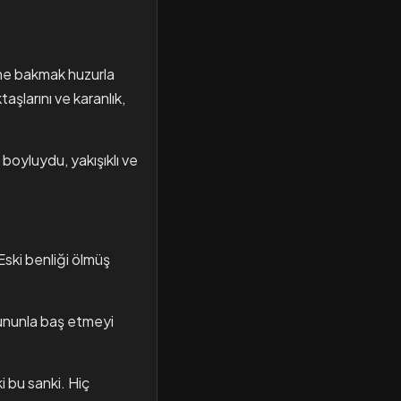
üne bakmak huzurla
aşlarını ve karanlık,
boyluydu, yakışıklı ve
Eski benliği ölmüş
bununla baş etmeyi
i bu sanki. Hiç