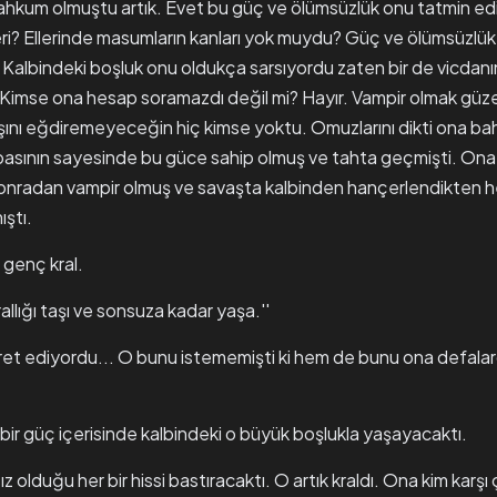
ahkum olmuştu artık. Evet bu güç ve ölümsüzlük onu tatmin e
eri? Ellerinde masumların kanları yok muydu? Güç ve ölümsüzlük
di? Kalbindeki boşluk onu oldukça sarsıyordu zaten bir de vicdan
 Kimse ona hesap soramazdı değil mi? Hayır. Vampir olmak güzel 
ını eğdiremeyeceğin hiç kimse yoktu. Omuzlarını dikti ona bah
asının sayesinde bu güce sahip olmuş ve tahta geçmişti. Ona 
onradan vampir olmuş ve savaşta kalbinden hançerlendikten h
ıştı.
 genç kral.
allığı taşı ve sonsuza kadar yaşa.''
ret ediyordu... O bunu istememişti ki hem de bunu ona defala
bir güç içerisinde kalbindeki o büyük boşlukla yaşayacaktı.
 olduğu her bir hissi bastıracaktı. O artık kraldı. Ona kim karşı ç