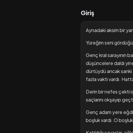
Giriş
Aynadaki aksim bir y
Yüreğim seni gördüğü 
Genç kral sarayının bal
düşüncelere daldı yin
dürtüydü ancak sanki a
fazla vakti vardı. Hatt
Derin bir nefes çekti i
saçlarını okşayıp geçt
Genç adam yere eğdi bu
boşluk vardı. O boşluk
Katıldığı savaşlar, eğl