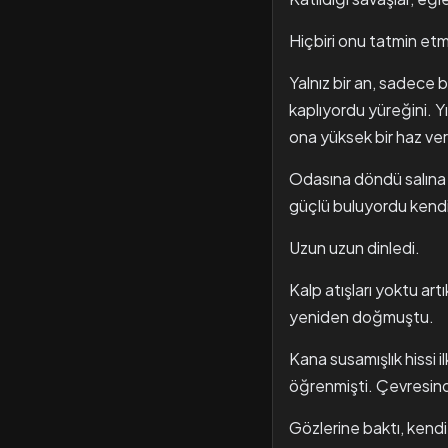
Hiçbiri onu tatmin et
Yalnız bir an, sadece
kaplıyordu yüreğini. Yı
ona yüksek bir haz ver
Odasına döndü salına s
güçlü buluyordu kendini
Uzun uzun dinledi.
Kalp atışları yoktu a
yeniden doğmuştu.
Kana susamışlık hissi
öğrenmişti. Çevresind
Gözlerine baktı, kendi 