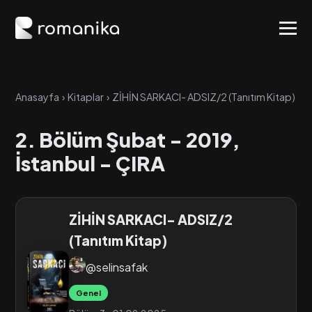
Anasayfa
›
Kitaplar
›
ZİHİN SARKACI- ADSIZ/2 (Tanıtım Kitap)
›
B
2. Bölüm Şubat - 2019,
İstanbul - ÇIRA
ZİHİN SARKACI- ADSIZ/2
(Tanıtım Kitap)
@selinsafak
Genel