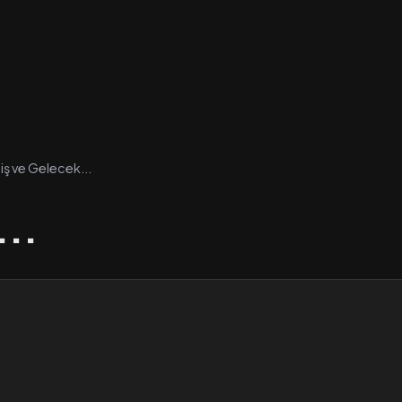
ş ve Gelecek...
...