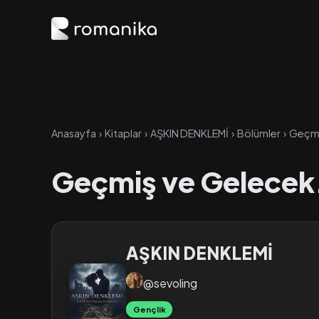
Anasayfa
›
Kitaplar
›
AŞKIN DENKLEMİ
›
Bölümler
›
Geçmi
Geçmiş ve Gelecek
AŞKIN DENKLEMİ
@sevoling
Gençlik