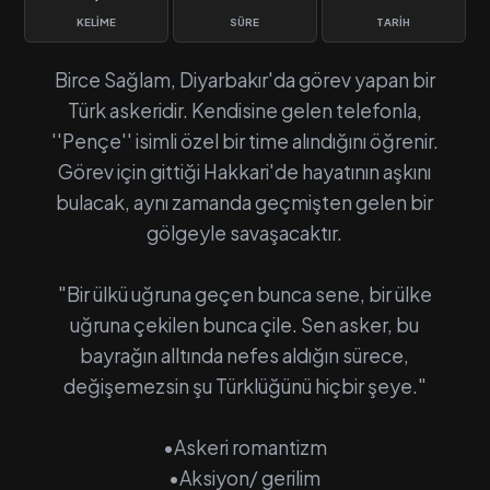
KELIME
SÜRE
TARIH
Birce Sağlam, Diyarbakır'da görev yapan bir
Türk askeridir. Kendisine gelen telefonla,
''Pençe'' isimli özel bir time alındığını öğrenir.
Görev için gittiği Hakkari'de hayatının aşkını
bulacak, aynı zamanda geçmişten gelen bir
gölgeyle savaşacaktır.
"Bir ülkü uğruna geçen bunca sene, bir ülke
uğruna çekilen bunca çile. Sen asker, bu
bayrağın alltında nefes aldığın sürece,
değişemezsin şu Türklüğünü hiçbir şeye."
•Askeri romantizm
•Aksiyon/ gerilim