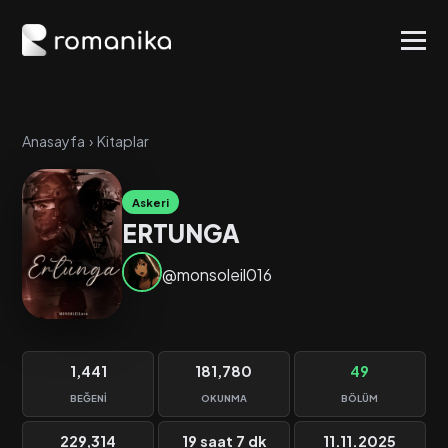
Anasayfa
›
Kitaplar
Askeri
ERTUNGA
@monsoleil016
1,441
181,780
49
BEĞENI
OKUNMA
BÖLÜM
229,314
19 saat 7 dk
11.11.2025