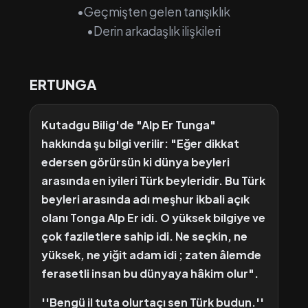
•Geçmişten gelen tanışıklık
•Derin arkadaşlık ilişkileri
ERTUNGA
Kutadgu Bilig'de "Alp Er Tunga"
hakkında şu bilgi verilir: "Eğer dikkat
edersen görürsün ki dünya beyleri
arasında en iyileri Türk beyleridir. Bu Türk
beyleri arasında adı meşhur ikbali açık
olanı Tonga Alp Er idi. O yüksek bilgiye ve
çok faziletlere sahip idi. Ne seçkin, ne
yüksek, ne yiğit adam idi ; zaten âlemde
ferasetli insan bu dünyaya hâkim olur".
''Bengü il tuta olurtaçı sen Türk budun.''