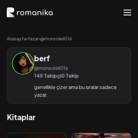
Anasayfa
›
Yazar
›
@monsoleil016
berf
@monsoleil016
145 Takipçi
0 Takip
genellikle çizer ama bu sıralar sadece
yazar.
Kitaplar