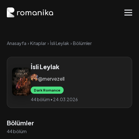
Anasayfa
›
Kitaplar
›
İsli Leylak
›
Bölümler
İsli Leylak
@mervezell
Dark Romance
44 bölüm • 24.03.2026
Bölümler
44 bölüm