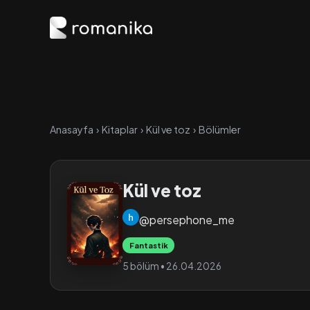
Anasayfa
›
Kitaplar
›
Kül ve toz
›
Bölümler
Kül ve toz
@persephone_me
Fantastik
5 bölüm • 26.04.2026