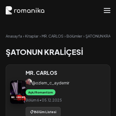
Anasayfa
›
Kitaplar
›
MR. CARLOS
›
Bölümler
›
ŞATONUN KRALİÇ
ŞATONUN KRALİÇESİ
MR. CARLOS
@ozlem_c_aydemir
Aşk/Romantizm
Bölüm 6 • 05.12.2025
📋 Bölüm Listesi