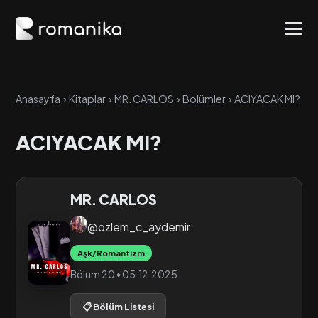
Anasayfa
›
Kitaplar
›
MR. CARLOS
›
Bölümler
›
ACIYACAK MI?
ACIYACAK MI?
MR. CARLOS
@ozlem_c_aydemir
Aşk/Romantizm
Bölüm 20 • 05.12.2025
📋 Bölüm Listesi