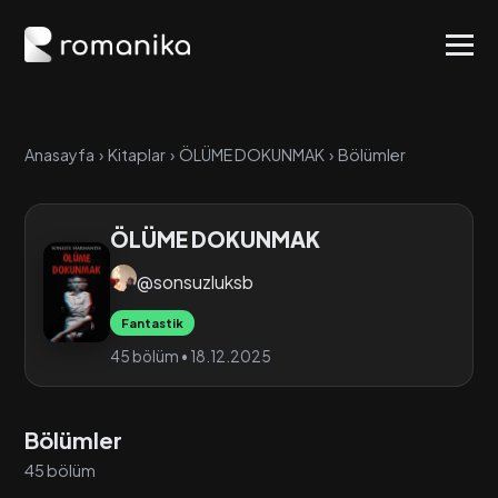
Anasayfa
›
Kitaplar
›
ÖLÜME DOKUNMAK
›
Bölümler
ÖLÜME DOKUNMAK
@sonsuzluksb
Fantastik
45 bölüm • 18.12.2025
Bölümler
45 bölüm