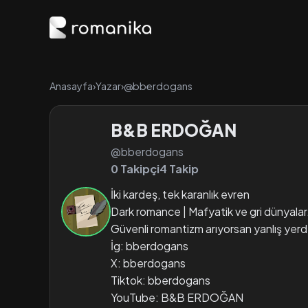
Anasayfa
›
Yazar
›
@bberdogans
B&B ERDOĞAN
@bberdogans
0 Takipçi
4 Takip
İki kardeş, tek karanlık evren
Dark romance | Mafyatik ve gri dünyalar
Güvenli romantizm arıyorsan yanlış yerd
İg: bberdogans
X: bberdogans
Tiktok: bberdogans
YouTube: B&B ERDOĞAN