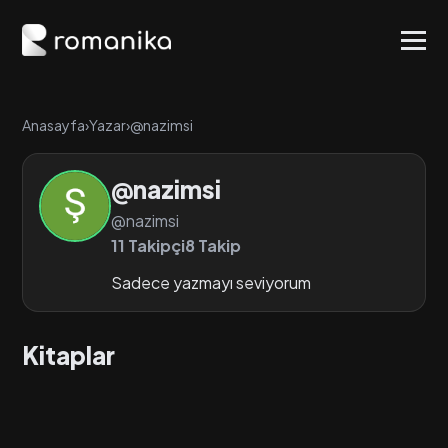
Anasayfa
›
Yazar
›
@nazimsi
@nazimsi
@nazimsi
11 Takipçi
8 Takip
Sadece yazmayı seviyorum
Kitaplar