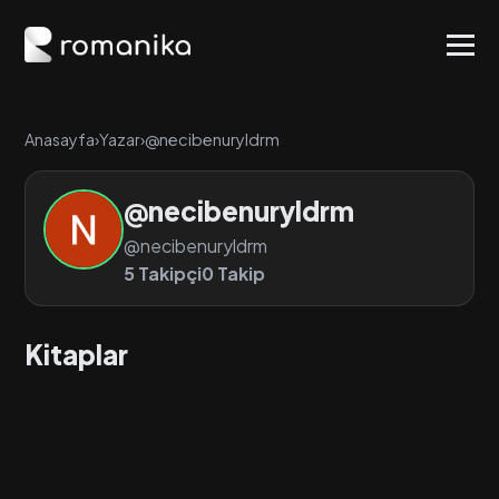
Anasayfa
›
Yazar
›
@necibenuryldrm
@necibenuryldrm
@necibenuryldrm
5 Takipçi
0 Takip
Kitaplar