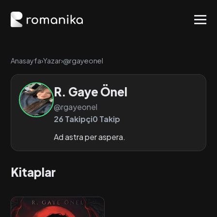
Anasayfa
›
Yazar
›
@rgayeonel
R. Gaye Önel
@rgayeonel
26 Takipçi
0 Takip
Ad astra per aspera.
Kitaplar