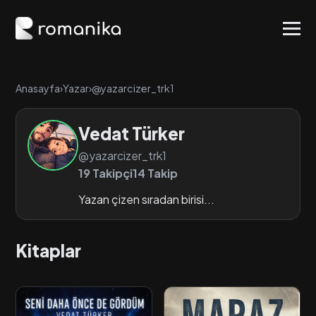
Anasayfa
›
Yazar
›
@yazarcizer_trk1
Vedat Türker
@yazarcizer_trk1
19 Takipçi
14 Takip
Yazan çizen sıradan birisi...
Kitaplar